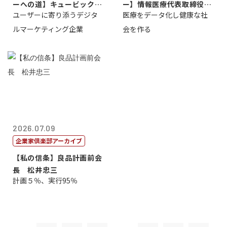
ーへの道】キュービック代
ー】情報医療代表取締役
ユーザーに寄り添うデジタ
医療をデータ化し健康な社
表取締役CE...
原 聖吾
ルマーケティング企業
会を作る
2026.07.09
企業家倶楽部アーカイブ
【私の信条】良品計画前会
長 松井忠三
計画５％、実行95％