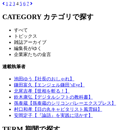
1
2
3
4
5
6
7
CATEGORY
カテゴリで探す
すべて
トピックス
雑誌アーカイブ
編集長がゆく
企業家たちの金言
連載執筆者
池田ゆう【社長のおしゃれ】
鎌田富久【エンジェル鎌田’sEye】
北尾吉孝【世相を斬る！】
鈴木康弘【デジタルシフトの教科書】
孫泰蔵【孫泰蔵のシリコンバレーエクスプレス】
村口和孝【日の丸キャピタリスト風雲録】
安岡定子【『論語』を実践に活かす】
TERM
期間で探す