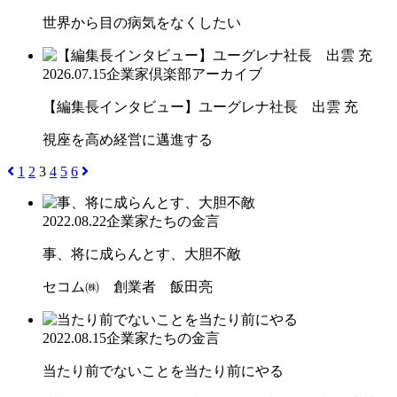
世界から目の病気をなくしたい
2026.07.15
企業家倶楽部アーカイブ
【編集長インタビュー】ユーグレナ社長 出雲 充
視座を高め経営に邁進する
1
2
3
4
5
6
2022.08.22
企業家たちの金言
事、将に成らんとす、大胆不敵
セコム㈱ 創業者 飯田亮
2022.08.15
企業家たちの金言
当たり前でないことを当たり前にやる