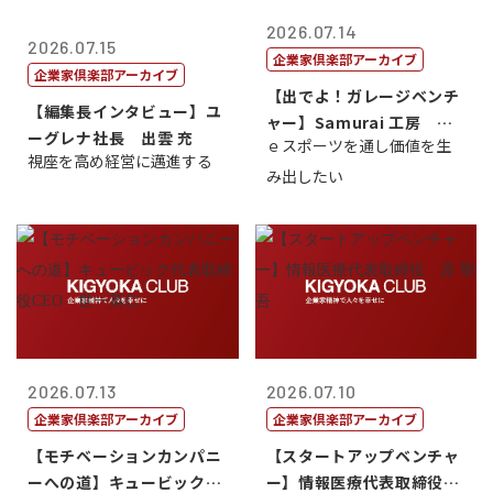
2026.07.14
2026.07.15
企業家倶楽部アーカイブ
企業家倶楽部アーカイブ
【出でよ！ガレージベンチ
【編集長インタビュー】ユ
ャー】Samurai 工房 代
ーグレナ社長 出雲 充
ｅスポーツを通し価値を生
表取締...
視座を高め経営に邁進する
み出したい
2026.07.13
2026.07.10
企業家倶楽部アーカイブ
企業家倶楽部アーカイブ
【モチベーションカンパニ
【スタートアップベンチャ
ーへの道】キュービック代
ー】情報医療代表取締役