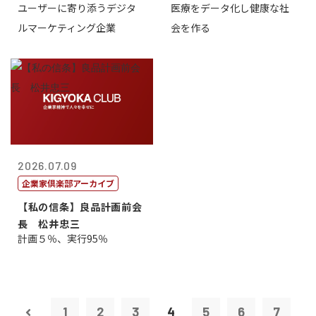
ユーザーに寄り添うデジタ
医療をデータ化し健康な社
表取締役CE...
原 聖吾
ルマーケティング企業
会を作る
2026.07.09
企業家倶楽部アーカイブ
【私の信条】良品計画前会
長 松井忠三
計画５％、実行95％
1
2
3
4
5
6
7