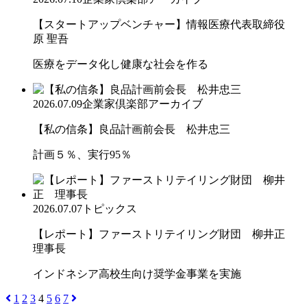
【スタートアップベンチャー】情報医療代表取締役
原 聖吾
医療をデータ化し健康な社会を作る
2026.07.09
企業家倶楽部アーカイブ
【私の信条】良品計画前会長 松井忠三
計画５％、実行95％
2026.07.07
トピックス
【レポート】ファーストリテイリング財団 柳井正
理事長
インドネシア高校生向け奨学金事業を実施
1
2
3
4
5
6
7