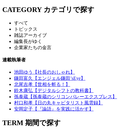
CATEGORY
カテゴリで探す
すべて
トピックス
雑誌アーカイブ
編集長がゆく
企業家たちの金言
連載執筆者
池田ゆう【社長のおしゃれ】
鎌田富久【エンジェル鎌田’sEye】
北尾吉孝【世相を斬る！】
鈴木康弘【デジタルシフトの教科書】
孫泰蔵【孫泰蔵のシリコンバレーエクスプレス】
村口和孝【日の丸キャピタリスト風雲録】
安岡定子【『論語』を実践に活かす】
TERM
期間で探す