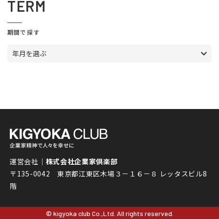
TERM
期間で探す
年月を選ぶ
運営会社｜
株式会社企業家倶楽部
〒135-0042 東京都江東区木場３－１６－８ レッタスビル8
階
© kigyoka club Co.,Ltd. All rights reserved.