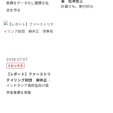
長 松井忠三
医療をデータ化し健康な社
原 聖吾
計画５％、実行95％
会を作る
2026.07.07
トピックス
【レポート】ファーストリ
テイリング財団 柳井正
インドネシア高校生向け奨
理事長
学金事業を実施