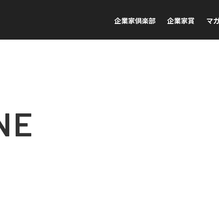
企業家倶楽部
企業家賞
マ
NE