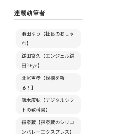
連載執筆者
池田ゆう【社長のおしゃ
れ】
鎌田富久【エンジェル鎌
田’sEye】
北尾吉孝【世相を斬
る！】
鈴木康弘【デジタルシフ
トの教科書】
孫泰蔵【孫泰蔵のシリコ
ンバレーエクスプレス】