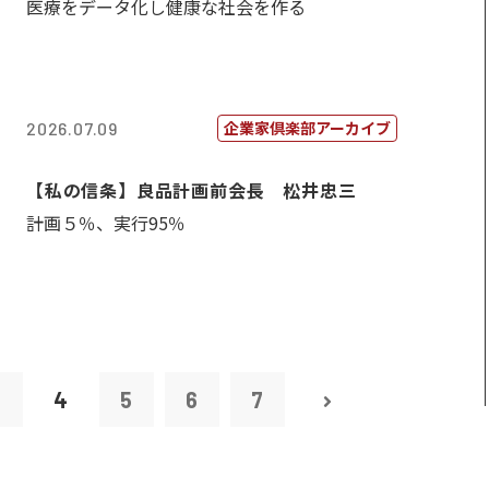
医療をデータ化し健康な社会を作る
企業家倶楽部アーカイブ
2026.07.09
【私の信条】良品計画前会長 松井忠三
計画５％、実行95％
3
4
5
6
7