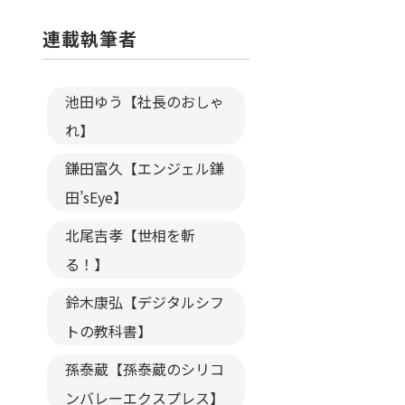
連載執筆者
池田ゆう【社長のおしゃ
れ】
鎌田富久【エンジェル鎌
田’sEye】
北尾吉孝【世相を斬
る！】
鈴木康弘【デジタルシフ
トの教科書】
孫泰蔵【孫泰蔵のシリコ
ンバレーエクスプレス】