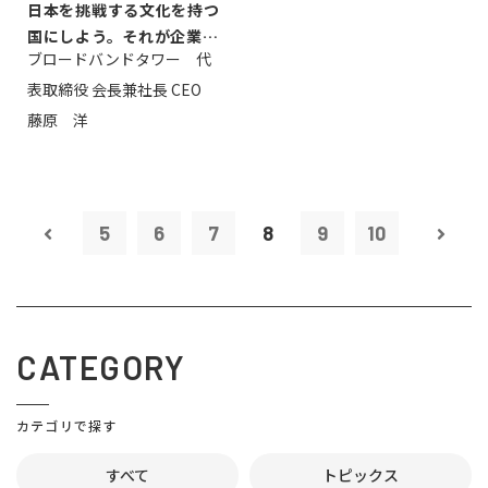
日本を挑戦する文化を持つ
国にしよう。それが企業家
ブロードバンドタワー 代
のミッション...
表取締役 会長兼社長 CEO
藤原 洋
5
6
7
8
9
10
CATEGORY
カテゴリで探す
すべて
トピックス