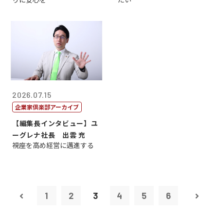
2026.07.15
企業家倶楽部アーカイブ
【編集長インタビュー】ユ
ーグレナ社長 出雲 充
視座を高め経営に邁進する
1
2
3
4
5
6