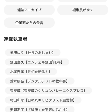
雑誌アーカイブ
編集長がゆく
企業家たちの金言
連載執筆者
池田ゆう【社長のおしゃれ】
鎌田富久【エンジェル鎌田’sEye】
北尾吉孝【世相を斬る！】
鈴木康弘【デジタルシフトの教科書】
孫泰蔵【孫泰蔵のシリコンバレーエクスプレス】
村口和孝【日の丸キャピタリスト風雲録】
安岡定子【『論語』を実践に活かす】