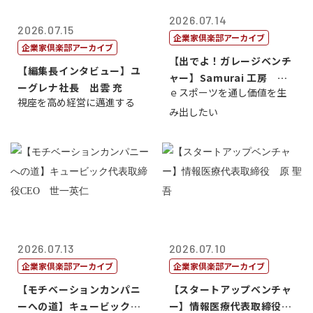
2026.07.14
2026.07.15
企業家倶楽部アーカイブ
企業家倶楽部アーカイブ
【出でよ！ガレージベンチ
【編集長インタビュー】ユ
ャー】Samurai 工房 代
ーグレナ社長 出雲 充
ｅスポーツを通し価値を生
表取締...
視座を高め経営に邁進する
み出したい
2026.07.13
2026.07.10
企業家倶楽部アーカイブ
企業家倶楽部アーカイブ
【モチベーションカンパニ
【スタートアップベンチャ
ーへの道】キュービック代
ー】情報医療代表取締役