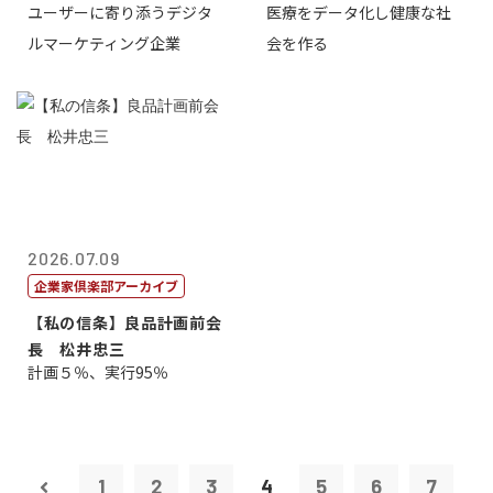
ユーザーに寄り添うデジタ
医療をデータ化し健康な社
表取締役CE...
原 聖吾
ルマーケティング企業
会を作る
2026.07.09
企業家倶楽部アーカイブ
【私の信条】良品計画前会
長 松井忠三
計画５％、実行95％
1
2
3
4
5
6
7