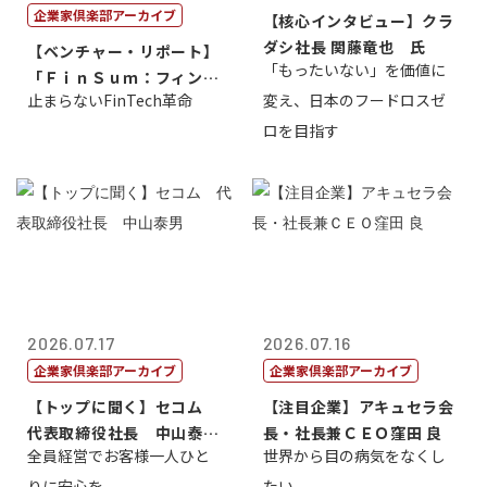
企業家倶楽部アーカイブ
【核心インタビュー】クラ
ダシ社長 関藤竜也 氏
【ベンチャー・リポート】
「もったいない」を価値に
「ＦｉｎＳｕｍ：フィンテ
止まらないFinTech革命
変え、日本のフードロスゼ
ック・サミッ...
ロを目指す
2026.07.17
2026.07.16
企業家倶楽部アーカイブ
企業家倶楽部アーカイブ
【トップに聞く】セコム
【注目企業】アキュセラ会
代表取締役社長 中山泰
長・社長兼ＣＥＯ窪田 良
全員経営でお客様一人ひと
世界から目の病気をなくし
男
りに安心を
たい