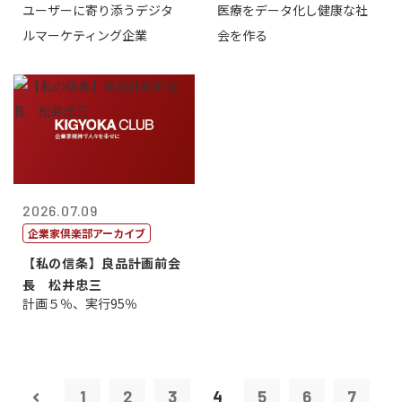
ユーザーに寄り添うデジタ
医療をデータ化し健康な社
表取締役CE...
原 聖吾
ルマーケティング企業
会を作る
2026.07.09
企業家倶楽部アーカイブ
【私の信条】良品計画前会
長 松井忠三
計画５％、実行95％
1
2
3
4
5
6
7