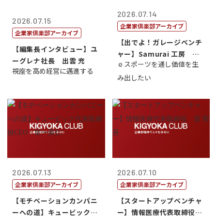
2026.07.14
2026.07.15
企業家倶楽部アーカイブ
企業家倶楽部アーカイブ
【出でよ！ガレージベンチ
【編集長インタビュー】ユ
ャー】Samurai 工房 代
ーグレナ社長 出雲 充
ｅスポーツを通し価値を生
表取締...
視座を高め経営に邁進する
み出したい
2026.07.13
2026.07.10
企業家倶楽部アーカイブ
企業家倶楽部アーカイブ
【モチベーションカンパニ
【スタートアップベンチャ
ーへの道】キュービック代
ー】情報医療代表取締役