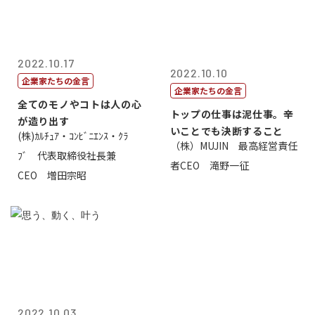
2022.10.17
2022.10.10
企業家たちの金言
企業家たちの金言
全てのモノやコトは人の心
トップの仕事は泥仕事。辛
が造り出す
いことでも決断すること
(株)ｶﾙﾁｭｱ・ｺﾝﾋﾞﾆｴﾝｽ・ｸﾗ
（株）MUJIN 最高経営責任
ﾌﾞ 代表取締役社長兼
者CEO 滝野一征
CEO 増田宗昭
2022.10.03