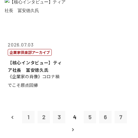
2026.07.03
企業家倶楽部アーカイブ
【核心インタビュー】ティ
ア社長 冨安徳久氏
《企業家の肖像》コロナ禍
でこそ原点回帰
1
2
3
4
5
6
7