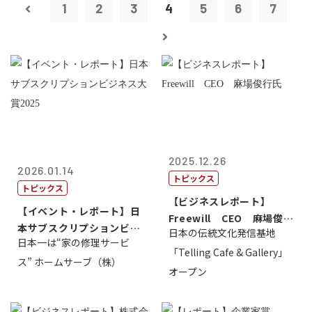
1
2
3
4
5
6
7
2025.12.26
2026.01.14
トピックス
トピックス
【ビジネスレポート】
【イベント・レポート】日
Freewill CEO 麻場俊行
本サブスクリプションビジ
日本の伝統文化発信基地
氏
日本一は“家の修理サービ
ネス大賞20...
「Telling Cafe & Gallery」
ス” ホームサーブ（株）
オープン