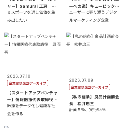
ャー】Samurai 工房 代
ーへの道】キュービック代
ｅスポーツを通し価値を生
ユーザーに寄り添うデジタ
表取締...
表取締役CE...
み出したい
ルマーケティング企業
2026.07.10
2026.07.09
企業家倶楽部アーカイブ
企業家倶楽部アーカイブ
【スタートアップベンチャ
【私の信条】良品計画前会
ー】情報医療代表取締役
長 松井忠三
医療をデータ化し健康な社
原 聖吾
計画５％、実行95％
会を作る