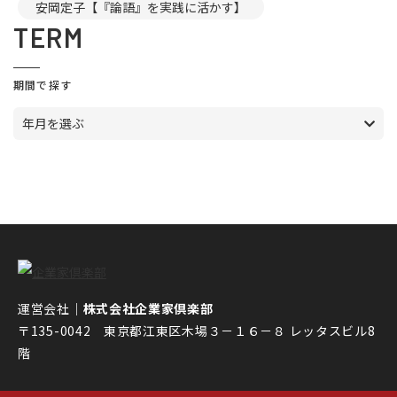
安岡定子【『論語』を実践に活かす】
TERM
期間で探す
年月を選ぶ
運営会社｜
株式会社企業家倶楽部
〒135-0042 東京都江東区木場３－１６－８ レッタスビル8
階