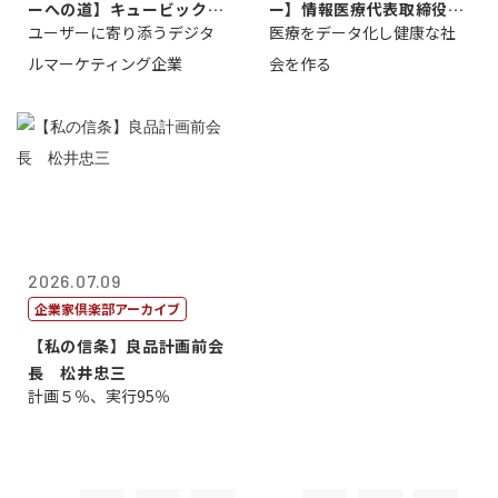
ーへの道】キュービック代
ー】情報医療代表取締役
ユーザーに寄り添うデジタ
医療をデータ化し健康な社
表取締役CE...
原 聖吾
ルマーケティング企業
会を作る
2026.07.09
企業家倶楽部アーカイブ
【私の信条】良品計画前会
長 松井忠三
計画５％、実行95％