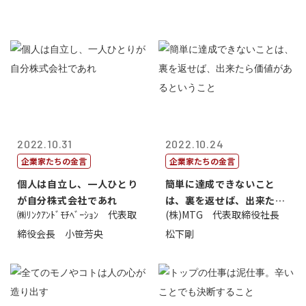
2022.10.31
2022.10.24
企業家たちの金言
企業家たちの金言
個人は自立し、一人ひとり
簡単に達成できないこと
が自分株式会社であれ
は、裏を返せば、出来たら
㈱ﾘﾝｸｱﾝﾄﾞﾓﾁﾍﾞｰｼｮﾝ 代表取
(株)MTG 代表取締役社長
価値があるとい...
締役会長 小笹芳央
松下剛