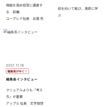
視座を高め経営に邁進す
前を向いて転び、貪欲に学
る 前編
ぶ
ユーグレナ社長 出雲 充
2021.11.16
編集長がゆく！
編集長インタビュー
マニュアルよりも「考え
方」が重要
アップル 社長 文字放想