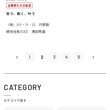
企業家たちの金言
思う、動く、叶う
（株）ｴｲﾁ・ｱｲ・ｴｽ 代表取
締役会長/CEO 澤田秀雄
1
2
3
4
5
CATEGORY
カテゴリで探す