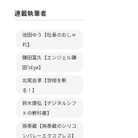
連載執筆者
池田ゆう【社長のおしゃ
れ】
鎌田富久【エンジェル鎌
田’sEye】
北尾吉孝【世相を斬
る！】
鈴木康弘【デジタルシフ
トの教科書】
孫泰蔵【孫泰蔵のシリコ
ンバレーエクスプレス】