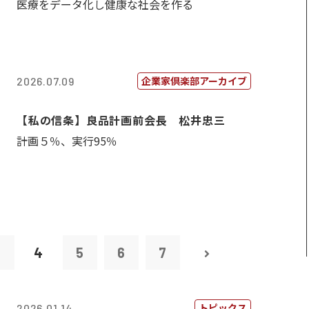
医療をデータ化し健康な社会を作る
企業家倶楽部アーカイブ
2026.07.09
【私の信条】良品計画前会長 松井忠三
計画５％、実行95％
3
4
5
6
7
トピックス
2026.01.14