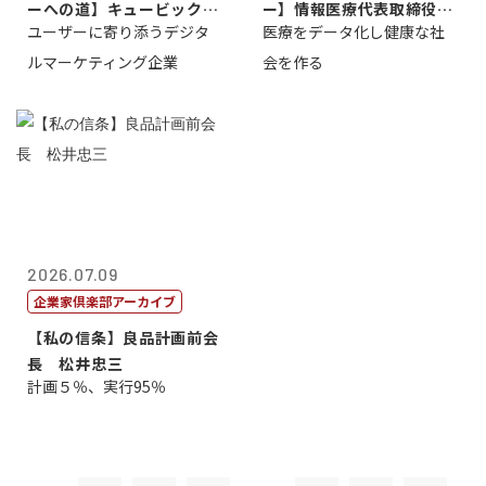
ーへの道】キュービック代
ー】情報医療代表取締役
ユーザーに寄り添うデジタ
医療をデータ化し健康な社
表取締役CE...
原 聖吾
ルマーケティング企業
会を作る
2026.07.09
企業家倶楽部アーカイブ
【私の信条】良品計画前会
長 松井忠三
計画５％、実行95％