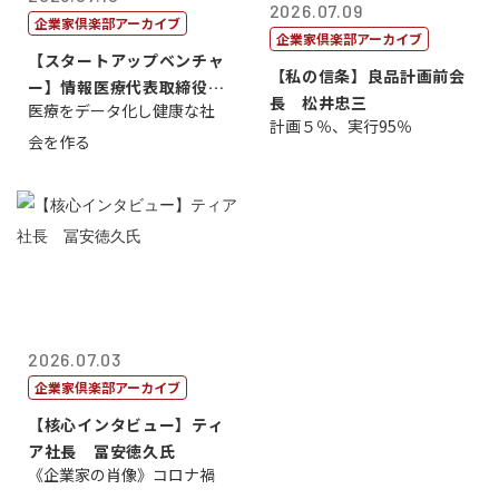
2026.07.09
企業家倶楽部アーカイブ
企業家倶楽部アーカイブ
【スタートアップベンチャ
【私の信条】良品計画前会
ー】情報医療代表取締役
長 松井忠三
医療をデータ化し健康な社
原 聖吾
計画５％、実行95％
会を作る
2026.07.03
企業家倶楽部アーカイブ
【核心インタビュー】ティ
ア社長 冨安徳久氏
《企業家の肖像》コロナ禍