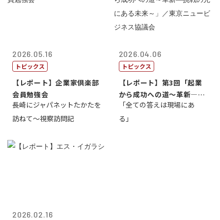
2026.05.16
2026.04.06
トピックス
トピックス
【レポート】企業家倶楽部
【レポート】第3回「起業
会員勉強会
から成功への道～革新―挑
長崎にジャパネットたかたを
「全ての答えは現場にあ
戦の先にある...
訪ねて～視察訪問記
る」
2026.02.16