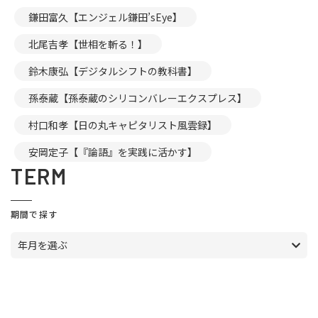
鎌田富久【エンジェル鎌田’sEye】
北尾吉孝【世相を斬る！】
鈴木康弘【デジタルシフトの教科書】
孫泰蔵【孫泰蔵のシリコンバレーエクスプレス】
村口和孝【日の丸キャピタリスト風雲録】
安岡定子【『論語』を実践に活かす】
TERM
期間で探す
年月を選ぶ