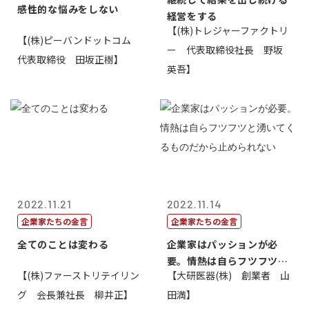
感性的な悩みをしない
経営をする
【(株)トレジャーファクトリ
【(株)ピーバンドットコム
ー 代表取締役社長 野坂
代表取締役 田坂正樹】
英吾】
2022.11.21
2022.11.14
企業家たちの金言
企業家たちの金言
全てのことは変わる
企業家はパッションが必
要。情熱は自らフツフツと
【(株)ファーストリテイリン
【大研医器(株) 創業者 山
湧いてくるもの...
グ 会長兼社長 柳井正】
田満】