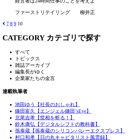
経営者は24時間仕事のことを考えよ
ファーストリテイリング 柳井正
7
8
9
10
CATEGORY
カテゴリで探す
すべて
トピックス
雑誌アーカイブ
編集長がゆく
企業家たちの金言
連載執筆者
池田ゆう【社長のおしゃれ】
鎌田富久【エンジェル鎌田’sEye】
北尾吉孝【世相を斬る！】
鈴木康弘【デジタルシフトの教科書】
孫泰蔵【孫泰蔵のシリコンバレーエクスプレス】
村口和孝【日の丸キャピタリスト風雲録】