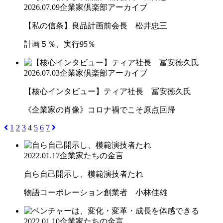
2026.07.09
企業家倶楽部アーカイブ
【私の信条】良品計画前会長 松井忠三
計画５％、実行95％
2026.07.03
企業家倶楽部アーカイブ
【核心インタビュー】ティア社長 冨安徳久氏
《企業家の肖像》コロナ禍でこそ原点回帰
1
2
3
4
5
6
7
2022.01.17
企業家たちの金言
自ら自己開示し、模範演技者たれ
物語コーポレーション創業者 小林佳雄
2022.01.10
企業家たちの金言