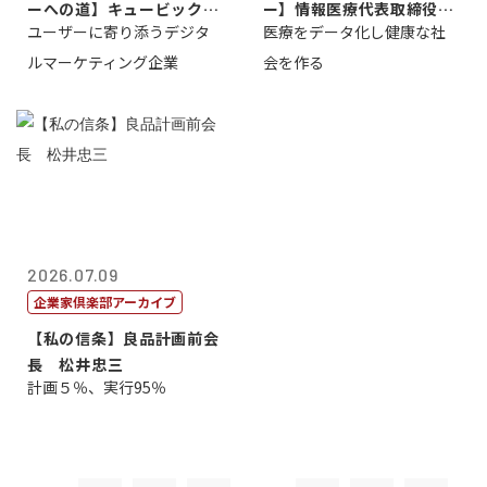
ーへの道】キュービック代
ー】情報医療代表取締役
ユーザーに寄り添うデジタ
医療をデータ化し健康な社
表取締役CE...
原 聖吾
ルマーケティング企業
会を作る
2026.07.09
企業家倶楽部アーカイブ
【私の信条】良品計画前会
長 松井忠三
計画５％、実行95％