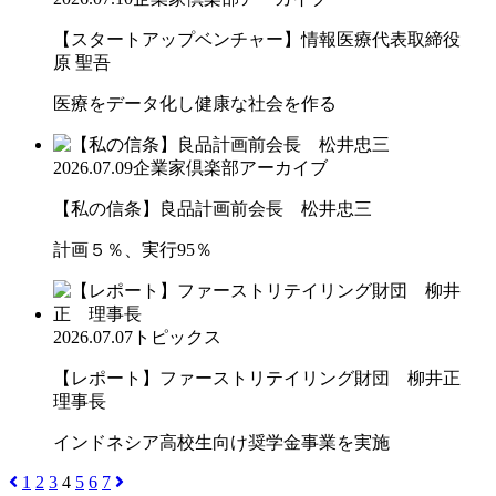
【スタートアップベンチャー】情報医療代表取締役
原 聖吾
医療をデータ化し健康な社会を作る
2026.07.09
企業家倶楽部アーカイブ
【私の信条】良品計画前会長 松井忠三
計画５％、実行95％
2026.07.07
トピックス
【レポート】ファーストリテイリング財団 柳井正
理事長
インドネシア高校生向け奨学金事業を実施
1
2
3
4
5
6
7