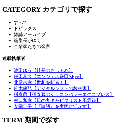
CATEGORY
カテゴリで探す
すべて
トピックス
雑誌アーカイブ
編集長がゆく
企業家たちの金言
連載執筆者
池田ゆう【社長のおしゃれ】
鎌田富久【エンジェル鎌田’sEye】
北尾吉孝【世相を斬る！】
鈴木康弘【デジタルシフトの教科書】
孫泰蔵【孫泰蔵のシリコンバレーエクスプレス】
村口和孝【日の丸キャピタリスト風雲録】
安岡定子【『論語』を実践に活かす】
TERM
期間で探す