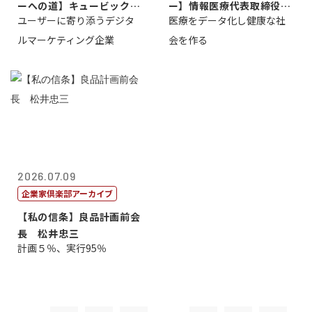
ーへの道】キュービック代
ー】情報医療代表取締役
ユーザーに寄り添うデジタ
医療をデータ化し健康な社
表取締役CE...
原 聖吾
ルマーケティング企業
会を作る
2026.07.09
企業家倶楽部アーカイブ
【私の信条】良品計画前会
長 松井忠三
計画５％、実行95％