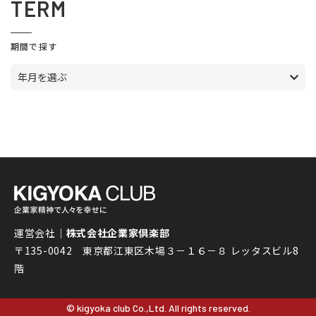
TERM
期間で探す
年月を選ぶ
運営会社｜
株式会社企業家倶楽部
〒135-0042 東京都江東区木場３－１６－８ レッタスビル8
階
© kigyoka club Co.,Ltd. All rights reserved.