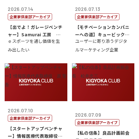
2026.07.14
2026.07.13
企業家倶楽部アーカイブ
企業家倶楽部アーカイブ
【出でよ！ガレージベンチ
【モチベーションカンパニ
ャー】Samurai 工房 代
ーへの道】キュービック代
ｅスポーツを通し価値を生
ユーザーに寄り添うデジタ
表取締...
表取締役CE...
み出したい
ルマーケティング企業
2026.07.10
2026.07.09
企業家倶楽部アーカイブ
企業家倶楽部アーカイブ
【スタートアップベンチャ
【私の信条】良品計画前会
ー】情報医療代表取締役