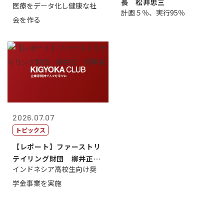
長 松井忠三
医療をデータ化し健康な社
原 聖吾
計画５％、実行95％
会を作る
2026.07.07
トピックス
【レポート】ファーストリ
テイリング財団 柳井正
インドネシア高校生向け奨
理事長
学金事業を実施