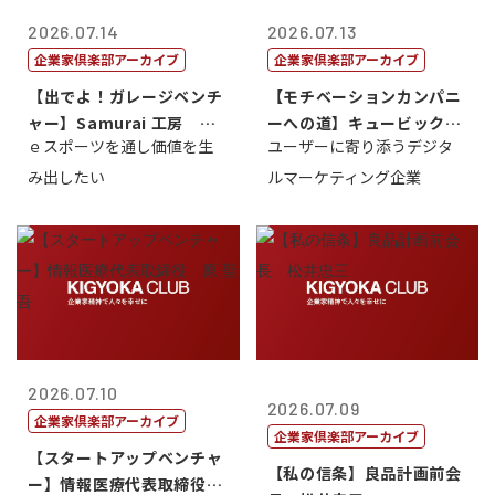
2026.07.14
2026.07.13
企業家倶楽部アーカイブ
企業家倶楽部アーカイブ
【出でよ！ガレージベンチ
【モチベーションカンパニ
ャー】Samurai 工房 代
ーへの道】キュービック代
ｅスポーツを通し価値を生
ユーザーに寄り添うデジタ
表取締...
表取締役CE...
み出したい
ルマーケティング企業
2026.07.10
2026.07.09
企業家倶楽部アーカイブ
企業家倶楽部アーカイブ
【スタートアップベンチャ
【私の信条】良品計画前会
ー】情報医療代表取締役