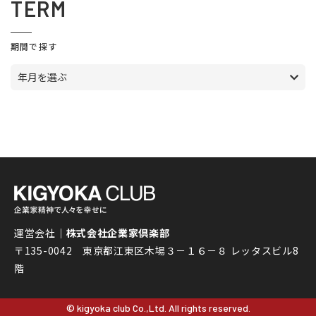
TERM
期間で探す
年月を選ぶ
運営会社｜
株式会社企業家倶楽部
〒135-0042 東京都江東区木場３－１６－８ レッタスビル8
階
© kigyoka club Co.,Ltd. All rights reserved.