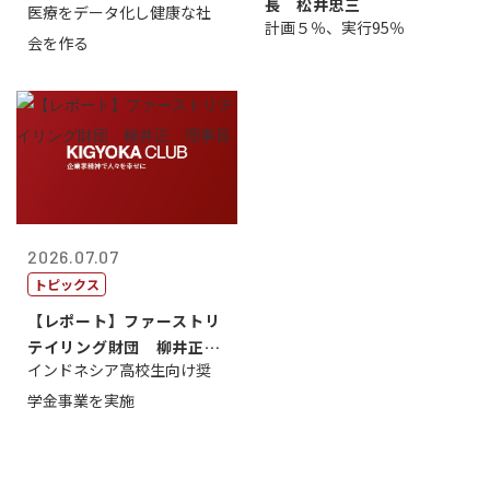
長 松井忠三
医療をデータ化し健康な社
原 聖吾
計画５％、実行95％
会を作る
2026.07.07
トピックス
【レポート】ファーストリ
テイリング財団 柳井正
インドネシア高校生向け奨
理事長
学金事業を実施