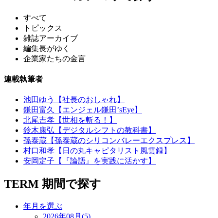
すべて
トピックス
雑誌アーカイブ
編集長がゆく
企業家たちの金言
連載執筆者
池田ゆう【社長のおしゃれ】
鎌田富久【エンジェル鎌田’sEye】
北尾吉孝【世相を斬る！】
鈴木康弘【デジタルシフトの教科書】
孫泰蔵【孫泰蔵のシリコンバレーエクスプレス】
村口和孝【日の丸キャピタリスト風雲録】
安岡定子【『論語』を実践に活かす】
TERM
期間で探す
年月を選ぶ
2026年08月(5)