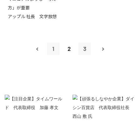
方」が重要
アップル 社長 文字放想
1
2
3