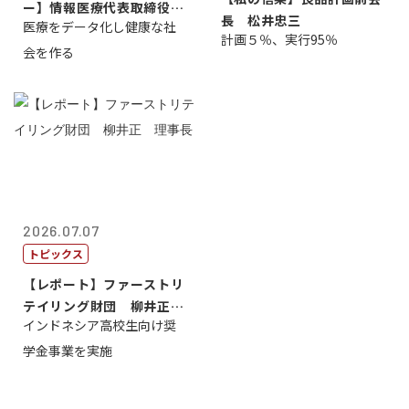
ー】情報医療代表取締役
長 松井忠三
医療をデータ化し健康な社
原 聖吾
計画５％、実行95％
会を作る
2026.07.07
トピックス
【レポート】ファーストリ
テイリング財団 柳井正
インドネシア高校生向け奨
理事長
学金事業を実施