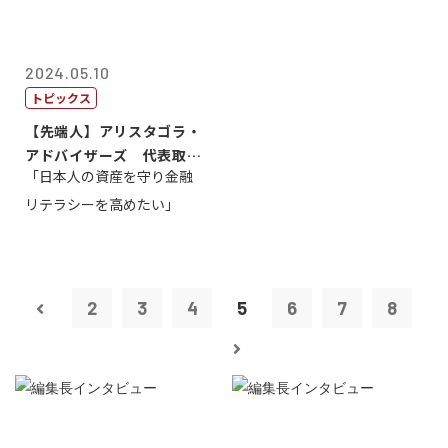
2024.05.10
トピックス
【先端人】アリスタゴラ・
アドバイザーズ 代表取締
「日本人の資産を守り金融
役会長 篠田...
リテラシーを高めたい」
2
3
4
5
6
7
8