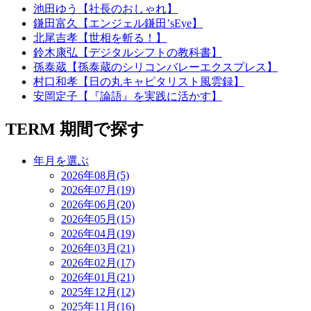
池田ゆう【社長のおしゃれ】
鎌田富久【エンジェル鎌田’sEye】
北尾吉孝【世相を斬る！】
鈴木康弘【デジタルシフトの教科書】
孫泰蔵【孫泰蔵のシリコンバレーエクスプレス】
村口和孝【日の丸キャピタリスト風雲録】
安岡定子【『論語』を実践に活かす】
TERM
期間で探す
年月を選ぶ
2026年08月(5)
2026年07月(19)
2026年06月(20)
2026年05月(15)
2026年04月(19)
2026年03月(21)
2026年02月(17)
2026年01月(21)
2025年12月(12)
2025年11月(16)