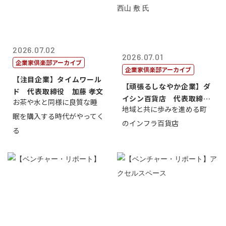
2026.07.02
2026.07.01
企業家倶楽部アーカイブ
企業家倶楽部アーカイブ
【注目企業】タイムワール
【頑張るしなやか企業】ダ
ド 代表取締役 加藤 孝文
イシン百貨店 代表取締役
お茶や水と同様に良質な睡
地域と共に歩みを進める町
社長 西山 ...
眠を購入する時代がやってく
のインフラ百貨店
る