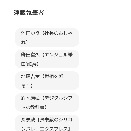
連載執筆者
池田ゆう【社長のおしゃ
れ】
鎌田富久【エンジェル鎌
田’sEye】
北尾吉孝【世相を斬
る！】
鈴木康弘【デジタルシフ
トの教科書】
孫泰蔵【孫泰蔵のシリコ
ンバレーエクスプレス】