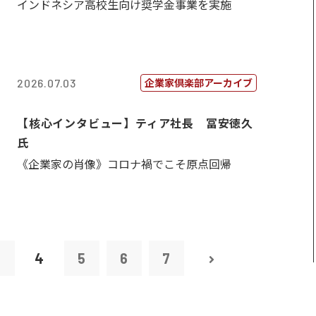
インドネシア高校生向け奨学金事業を実施
企業家倶楽部アーカイブ
2026.07.03
【核心インタビュー】ティア社長 冨安徳久
氏
《企業家の肖像》コロナ禍でこそ原点回帰
3
4
5
6
7