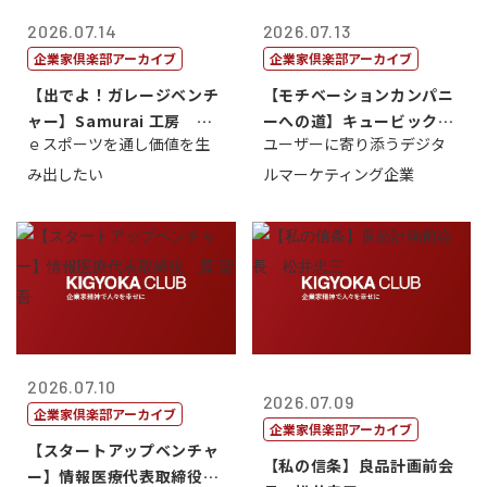
2026.07.14
2026.07.13
企業家倶楽部アーカイブ
企業家倶楽部アーカイブ
【出でよ！ガレージベンチ
【モチベーションカンパニ
ャー】Samurai 工房 代
ーへの道】キュービック代
ｅスポーツを通し価値を生
ユーザーに寄り添うデジタ
表取締...
表取締役CE...
み出したい
ルマーケティング企業
2026.07.10
2026.07.09
企業家倶楽部アーカイブ
企業家倶楽部アーカイブ
【スタートアップベンチャ
【私の信条】良品計画前会
ー】情報医療代表取締役