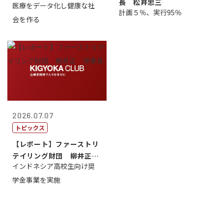
長 松井忠三
医療をデータ化し健康な社
原 聖吾
計画５％、実行95％
会を作る
2026.07.07
トピックス
【レポート】ファーストリ
テイリング財団 柳井正
インドネシア高校生向け奨
理事長
学金事業を実施