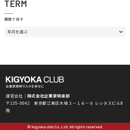
TERM
期間で探す
年月を選ぶ
運営会社｜
株式会社企業家倶楽部
〒135-0042 東京都江東区木場３－１６－８ レッタスビル8
階
© kigyoka club Co.,Ltd. All rights reserved.