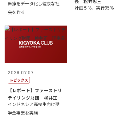
長 松井忠三
医療をデータ化し健康な社
原 聖吾
計画５％、実行95％
会を作る
2026.07.07
トピックス
【レポート】ファーストリ
テイリング財団 柳井正
インドネシア高校生向け奨
理事長
学金事業を実施