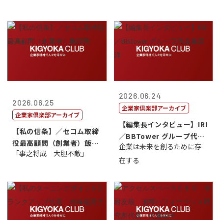
2026.06.24
2026.06.25
企業家倶楽部アーカイブ
企業家倶楽部アーカイブ
【編集長インタビュー】IRI
【私の信条】／セコム取締
／BBTower グループ代表
役最高顧問（創業者）飯田
企業は未来を創るために存
藤...
「事之将成 大胆不敵」
亮
在する