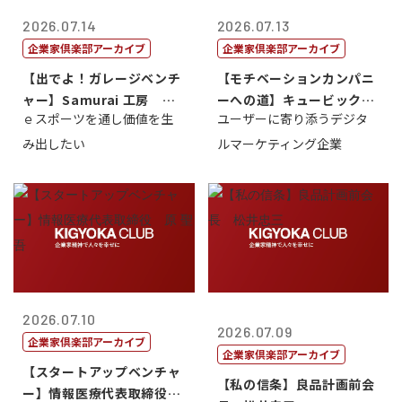
2026.07.14
2026.07.13
企業家倶楽部アーカイブ
企業家倶楽部アーカイブ
【出でよ！ガレージベンチ
【モチベーションカンパニ
ャー】Samurai 工房 代
ーへの道】キュービック代
ｅスポーツを通し価値を生
ユーザーに寄り添うデジタ
表取締...
表取締役CE...
み出したい
ルマーケティング企業
2026.07.10
2026.07.09
企業家倶楽部アーカイブ
企業家倶楽部アーカイブ
【スタートアップベンチャ
【私の信条】良品計画前会
ー】情報医療代表取締役