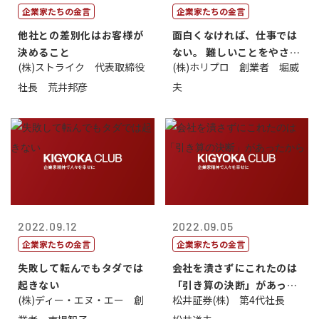
企業家たちの金言
企業家たちの金言
他社との差別化はお客様が
面白くなければ、仕事では
決めること
ない。 難しいことをやさし
(株)ストライク 代表取締役
(株)ホリプロ 創業者 堀威
く。やさし...
社長 荒井邦彦
夫
2022.09.12
2022.09.05
企業家たちの金言
企業家たちの金言
失敗して転んでもタダでは
会社を潰さずにこれたのは
起きない
「引き算の決断」があった
(株)ディー・エヌ・エー 創
松井証券(株) 第4代社長
から