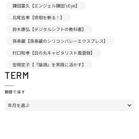
鎌田富久【エンジェル鎌田’sEye】
北尾吉孝【世相を斬る！】
鈴木康弘【デジタルシフトの教科書】
孫泰蔵【孫泰蔵のシリコンバレーエクスプレス】
村口和孝【日の丸キャピタリスト風雲録】
安岡定子【『論語』を実践に活かす】
TERM
期間で探す
年月を選ぶ