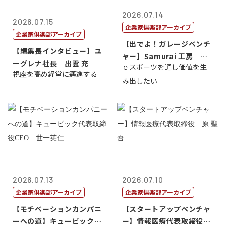
2026.07.14
2026.07.15
企業家倶楽部アーカイブ
企業家倶楽部アーカイブ
【出でよ！ガレージベンチ
【編集長インタビュー】ユ
ャー】Samurai 工房 代
ーグレナ社長 出雲 充
ｅスポーツを通し価値を生
表取締...
視座を高め経営に邁進する
み出したい
2026.07.13
2026.07.10
企業家倶楽部アーカイブ
企業家倶楽部アーカイブ
【モチベーションカンパニ
【スタートアップベンチャ
ーへの道】キュービック代
ー】情報医療代表取締役