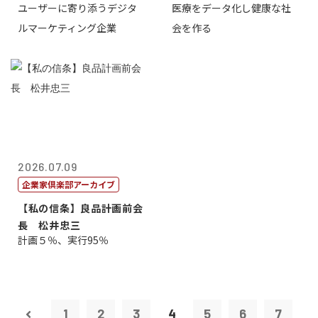
ユーザーに寄り添うデジタ
医療をデータ化し健康な社
表取締役CE...
原 聖吾
ルマーケティング企業
会を作る
2026.07.09
企業家倶楽部アーカイブ
【私の信条】良品計画前会
長 松井忠三
計画５％、実行95％
1
2
3
4
5
6
7