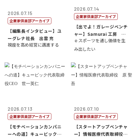
2026.07.14
2026.07.15
企業家倶楽部アーカイブ
企業家倶楽部アーカイブ
【出でよ！ガレージベンチ
【編集長インタビュー】ユ
ャー】Samurai 工房 代
ーグレナ社長 出雲 充
ｅスポーツを通し価値を生
表取締...
視座を高め経営に邁進する
み出したい
2026.07.13
2026.07.10
企業家倶楽部アーカイブ
企業家倶楽部アーカイブ
【モチベーションカンパニ
【スタートアップベンチャ
ーへの道】キュービック代
ー】情報医療代表取締役