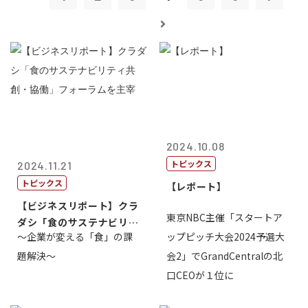
2024.10.08
トピックス
2024.11.21
トピックス
【レポート】
【ビジネスリポート】クラ
東京NBC主催「スタートア
ダシ「食のサステナビリテ
～企業が変える「食」の課
ップピッチ大会2024予選大
ィ共創・協働...
題解決～
会2」でGrandCentralの北
口CEOが１位に