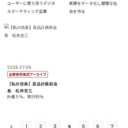
ユーザーに寄り添うデジタ
医療をデータ化し健康な社
表取締役CE...
原 聖吾
ルマーケティング企業
会を作る
2026.07.09
企業家倶楽部アーカイブ
【私の信条】良品計画前会
長 松井忠三
計画５％、実行95％
1
2
3
4
5
6
7