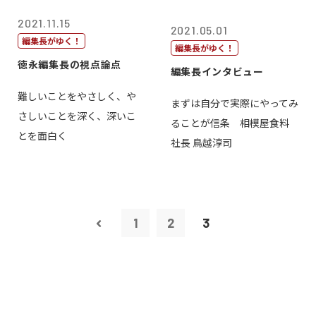
2021.11.15
2021.05.01
編集長がゆく！
編集長がゆく！
徳永編集長の視点論点
編集長インタビュー
難しいことをやさしく、や
まずは自分で実際にやってみ
さしいことを深く、深いこ
ることが信条 相模屋食料
とを面白く
社長 鳥越淳司
1
2
3