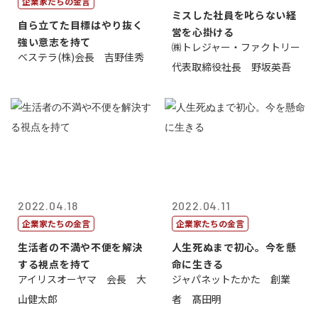
企業家たちの金言
ミスした社員を叱らない経
自ら立てた目標はやり抜く
営を心掛ける
強い意志を持て
㈱トレジャー・ファクトリー
ベステラ(株)会長 吉野佳秀
代表取締役社長 野坂英吾
2022.04.18
2022.04.11
企業家たちの金言
企業家たちの金言
生活者の不満や不便を解決
人生死ぬまで初心。今を懸
する視点を持て
命に生きる
アイリスオーヤマ 会長 大
ジャパネットたかた 創業
山健太郎
者 髙田明