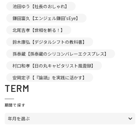
池田ゆう【社長のおしゃれ】
鎌田富久【エンジェル鎌田’sEye】
北尾吉孝【世相を斬る！】
鈴木康弘【デジタルシフトの教科書】
孫泰蔵【孫泰蔵のシリコンバレーエクスプレス】
村口和孝【日の丸キャピタリスト風雲録】
安岡定子【『論語』を実践に活かす】
TERM
期間で探す
年月を選ぶ