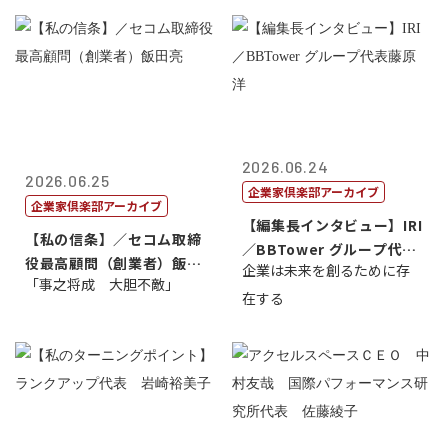
2026.06.24
2026.06.25
企業家倶楽部アーカイブ
企業家倶楽部アーカイブ
【編集長インタビュー】IRI
【私の信条】／セコム取締
／BBTower グループ代表
役最高顧問（創業者）飯田
企業は未来を創るために存
藤...
「事之将成 大胆不敵」
亮
在する