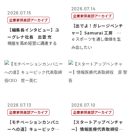
2026.07.14
2026.07.15
企業家倶楽部アーカイブ
企業家倶楽部アーカイブ
【出でよ！ガレージベンチ
【編集長インタビュー】ユ
ャー】Samurai 工房 代
ーグレナ社長 出雲 充
ｅスポーツを通し価値を生
表取締...
視座を高め経営に邁進する
み出したい
2026.07.13
2026.07.10
企業家倶楽部アーカイブ
企業家倶楽部アーカイブ
【モチベーションカンパニ
【スタートアップベンチャ
ーへの道】キュービック代
ー】情報医療代表取締役