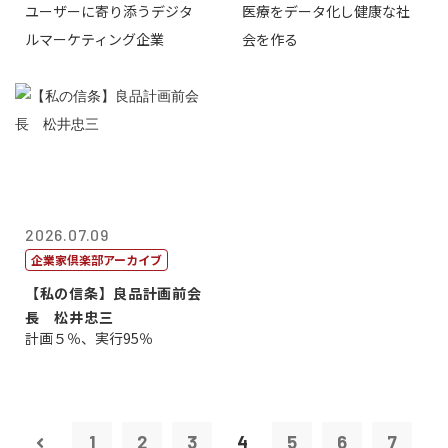
ユーザーに寄り添うデジタ
医療をデータ化し健康な社
表取締役CE...
原 聖吾
ルマーケティング企業
会を作る
2026.07.09
企業家倶楽部アーカイブ
【私の信条】良品計画前会
長 松井忠三
計画５％、実行95％
1
2
3
4
5
6
7