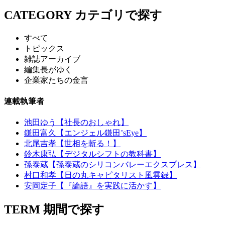
CATEGORY
カテゴリで探す
すべて
トピックス
雑誌アーカイブ
編集長がゆく
企業家たちの金言
連載執筆者
池田ゆう【社長のおしゃれ】
鎌田富久【エンジェル鎌田’sEye】
北尾吉孝【世相を斬る！】
鈴木康弘【デジタルシフトの教科書】
孫泰蔵【孫泰蔵のシリコンバレーエクスプレス】
村口和孝【日の丸キャピタリスト風雲録】
安岡定子【『論語』を実践に活かす】
TERM
期間で探す