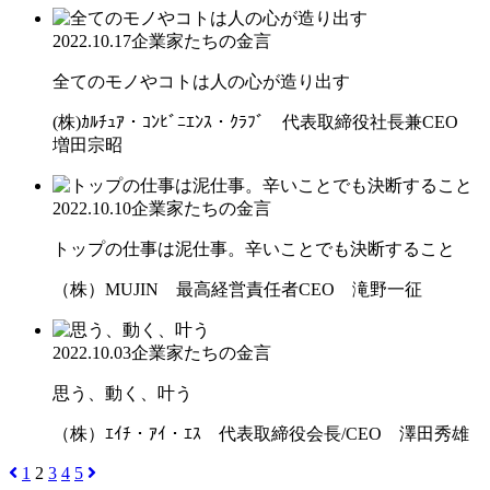
2022.10.17
企業家たちの金言
全てのモノやコトは人の心が造り出す
(株)ｶﾙﾁｭｱ・ｺﾝﾋﾞﾆｴﾝｽ・ｸﾗﾌﾞ 代表取締役社長兼CEO
増田宗昭
2022.10.10
企業家たちの金言
トップの仕事は泥仕事。辛いことでも決断すること
（株）MUJIN 最高経営責任者CEO 滝野一征
2022.10.03
企業家たちの金言
思う、動く、叶う
（株）ｴｲﾁ・ｱｲ・ｴｽ 代表取締役会長/CEO 澤田秀雄
1
2
3
4
5