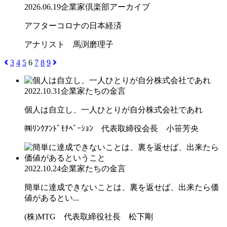
2026.06.19
企業家倶楽部アーカイブ
アフターコロナの日本経済
アナリスト 馬渕磨理子
3
4
5
6
7
8
9
2022.10.31
企業家たちの金言
個人は自立し、一人ひとりが自分株式会社であれ
㈱ﾘﾝｸｱﾝﾄﾞﾓﾁﾍﾞｰｼｮﾝ 代表取締役会長 小笹芳央
2022.10.24
企業家たちの金言
簡単に達成できないことは、裏を返せば、出来たら価
値があるとい...
(株)MTG 代表取締役社長 松下剛