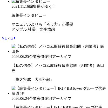
2021.11.16
編集長がゆく！
編集長インタビュー
マニュアルよりも「考え方」が重要
アップル 社長 文字放想
1
2
3
2026.06.25
企業家倶楽部アーカイブ
【私の信条】／セコム取締役最高顧問（創業者）飯田
亮
「事之将成 大胆不敵」
2026.06.24
企業家倶楽部アーカイブ
【編集長インタビュー】IRI／BBTower グループ代表