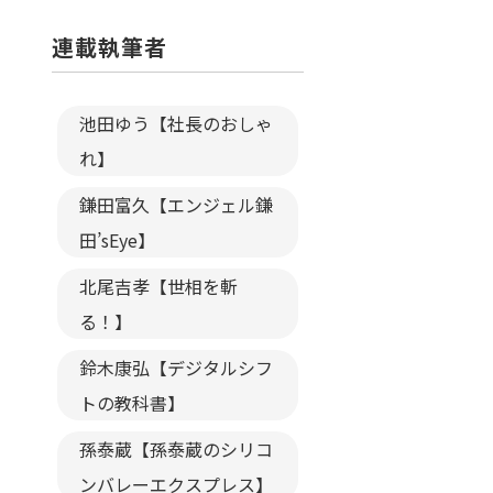
連載執筆者
池田ゆう【社長のおしゃ
れ】
鎌田富久【エンジェル鎌
田’sEye】
北尾吉孝【世相を斬
る！】
鈴木康弘【デジタルシフ
トの教科書】
孫泰蔵【孫泰蔵のシリコ
ンバレーエクスプレス】