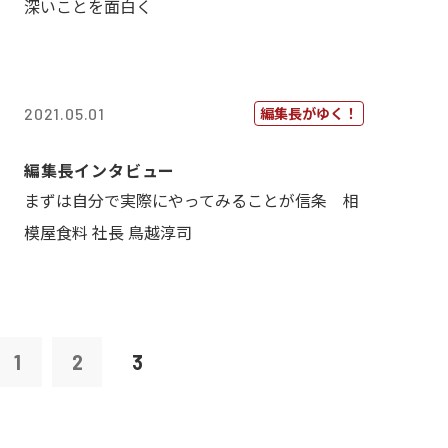
深いことを面白く
編集長がゆく！
2021.05.01
編集長インタビュー
まずは自分で実際にやってみることが信条 相
模屋食料 社長 鳥越淳司
1
2
3