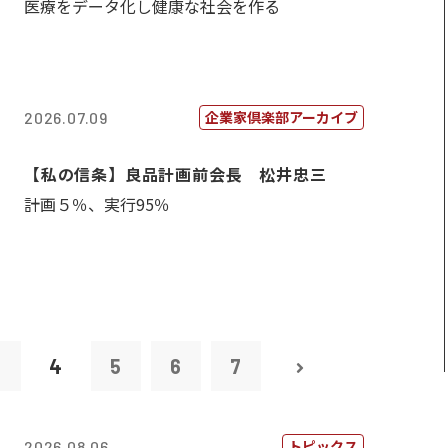
医療をデータ化し健康な社会を作る
企業家倶楽部アーカイブ
2026.07.09
【私の信条】良品計画前会長 松井忠三
計画５％、実行95％
3
4
5
6
7
トピックス
2026.08.06