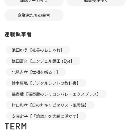
雑誌アーカイブ
編集長がゆく
企業家たちの金言
連載執筆者
池田ゆう【社長のおしゃれ】
鎌田富久【エンジェル鎌田’sEye】
北尾吉孝【世相を斬る！】
鈴木康弘【デジタルシフトの教科書】
孫泰蔵【孫泰蔵のシリコンバレーエクスプレス】
村口和孝【日の丸キャピタリスト風雲録】
安岡定子【『論語』を実践に活かす】
TERM