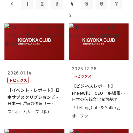
1
2
3
4
5
6
7
2025.12.26
2026.01.14
トピックス
トピックス
【ビジネスレポート】
【イベント・レポート】日
Freewill CEO 麻場俊行
本サブスクリプションビジ
日本の伝統文化発信基地
氏
日本一は“家の修理サービ
ネス大賞20...
「Telling Cafe & Gallery」
ス” ホームサーブ（株）
オープン