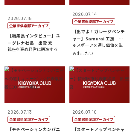
2026.07.14
2026.07.15
企業家倶楽部アーカイブ
企業家倶楽部アーカイブ
【出でよ！ガレージベンチ
【編集長インタビュー】ユ
ャー】Samurai 工房 代
ーグレナ社長 出雲 充
ｅスポーツを通し価値を生
表取締...
視座を高め経営に邁進する
み出したい
2026.07.13
2026.07.10
企業家倶楽部アーカイブ
企業家倶楽部アーカイブ
【モチベーションカンパニ
【スタートアップベンチャ