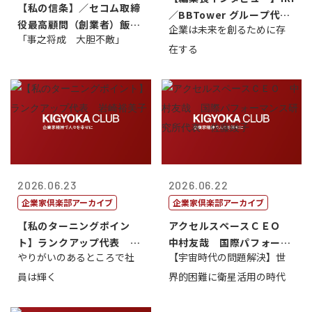
【私の信条】／セコム取締
／BBTower グループ代表
役最高顧問（創業者）飯田
企業は未来を創るために存
藤...
「事之将成 大胆不敵」
亮
在する
2026.06.23
2026.06.22
企業家倶楽部アーカイブ
企業家倶楽部アーカイブ
【私のターニングポイン
アクセルスペースＣＥＯ
ト】ランクアップ代表 岩
中村友哉 国際パフォーマ
やりがいのあるところで社
【宇宙時代の問題解決】世
崎裕美子
ンス研究所代...
員は輝く
界的困難に衛星活用の時代