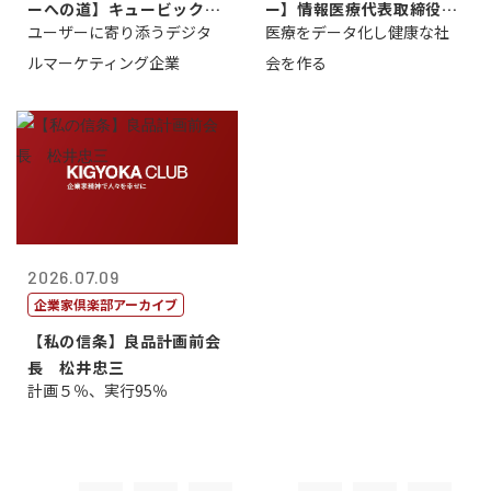
ーへの道】キュービック代
ー】情報医療代表取締役
ユーザーに寄り添うデジタ
医療をデータ化し健康な社
表取締役CE...
原 聖吾
ルマーケティング企業
会を作る
2026.07.09
企業家倶楽部アーカイブ
【私の信条】良品計画前会
長 松井忠三
計画５％、実行95％