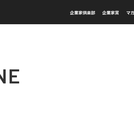
企業家倶楽部
企業家賞
マ
NE