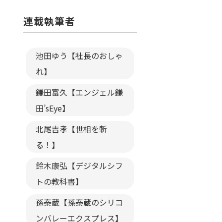
連載執筆者
池田ゆう【社長のおしゃ
れ】
鎌田富久【エンジェル鎌
田’sEye】
北尾吉孝【世相を斬
る！】
鈴木康弘【デジタルシフ
トの教科書】
孫泰蔵【孫泰蔵のシリコ
ンバレーエクスプレス】