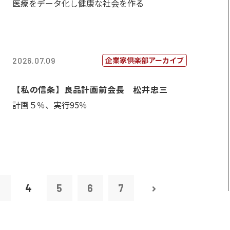
医療をデータ化し健康な社会を作る
企業家倶楽部アーカイブ
2026.07.09
【私の信条】良品計画前会長 松井忠三
計画５％、実行95％
3
4
5
6
7