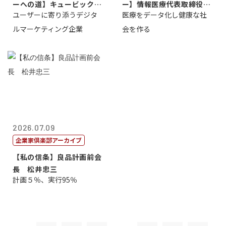
ーへの道】キュービック代
ー】情報医療代表取締役
ユーザーに寄り添うデジタ
医療をデータ化し健康な社
表取締役CE...
原 聖吾
ルマーケティング企業
会を作る
2026.07.09
企業家倶楽部アーカイブ
【私の信条】良品計画前会
長 松井忠三
計画５％、実行95％