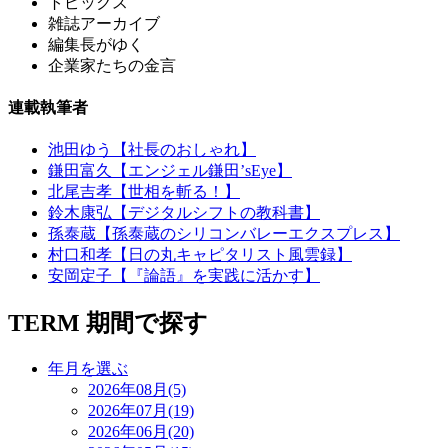
トピックス
雑誌アーカイブ
編集長がゆく
企業家たちの金言
連載執筆者
池田ゆう【社長のおしゃれ】
鎌田富久【エンジェル鎌田’sEye】
北尾吉孝【世相を斬る！】
鈴木康弘【デジタルシフトの教科書】
孫泰蔵【孫泰蔵のシリコンバレーエクスプレス】
村口和孝【日の丸キャピタリスト風雲録】
安岡定子【『論語』を実践に活かす】
TERM
期間で探す
年月を選ぶ
2026年08月(5)
2026年07月(19)
2026年06月(20)