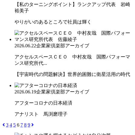
【私のターニングポイント】ランクアップ代表 岩崎
裕美子
やりがいのあるところで社員は輝く
2026.06.22
企業家倶楽部アーカイブ
アクセルスペースＣＥＯ 中村友哉 国際パフォーマ
ンス研究所代...
【宇宙時代の問題解決】世界的困難に衛星活用の時代
2026.06.19
企業家倶楽部アーカイブ
アフターコロナの日本経済
アナリスト 馬渕磨理子
3
4
5
6
7
8
9