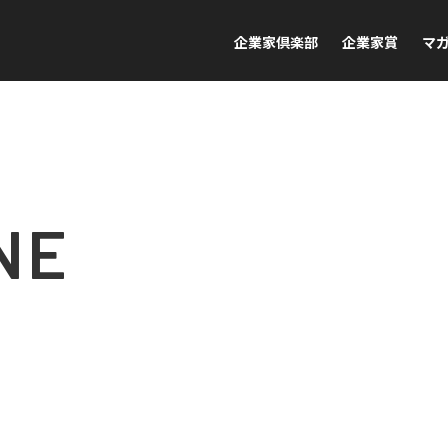
企業家倶楽部
企業家賞
マ
NE