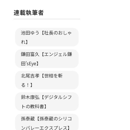
連載執筆者
池田ゆう【社長のおしゃ
れ】
鎌田富久【エンジェル鎌
田’sEye】
北尾吉孝【世相を斬
る！】
鈴木康弘【デジタルシフ
トの教科書】
孫泰蔵【孫泰蔵のシリコ
ンバレーエクスプレス】