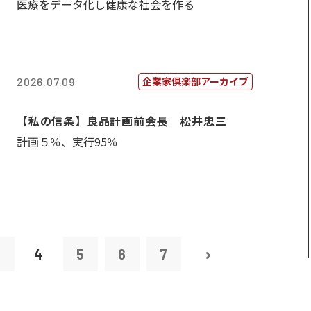
医療をデータ化し健康な社会を作る
企業家倶楽部アーカイブ
2026.07.09
【私の信条】良品計画前会長 松井忠三
計画５％、実行95％
3
4
5
6
7