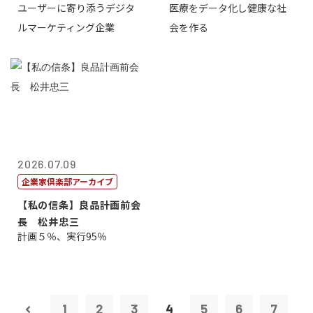
ユーザーに寄り添うデジタ
医療をデータ化し健康な社
表取締役CE...
原 聖吾
ルマーケティング企業
会を作る
2026.07.09
企業家倶楽部アーカイブ
【私の信条】良品計画前会
長 松井忠三
計画５％、実行95％
1
2
3
4
5
6
7