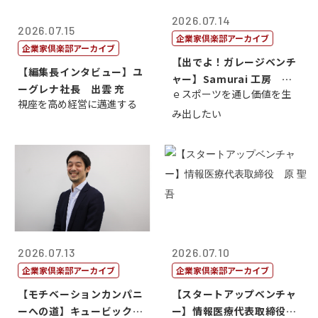
2026.07.14
2026.07.15
企業家倶楽部アーカイブ
企業家倶楽部アーカイブ
【出でよ！ガレージベンチ
【編集長インタビュー】ユ
ャー】Samurai 工房 代
ーグレナ社長 出雲 充
ｅスポーツを通し価値を生
表取締...
視座を高め経営に邁進する
み出したい
2026.07.13
2026.07.10
企業家倶楽部アーカイブ
企業家倶楽部アーカイブ
【モチベーションカンパニ
【スタートアップベンチャ
ーへの道】キュービック代
ー】情報医療代表取締役