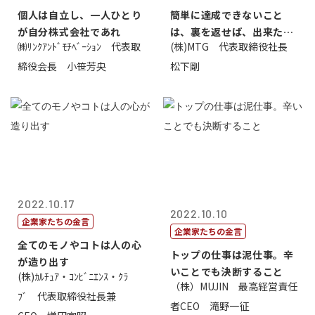
個人は自立し、一人ひとり
簡単に達成できないこと
が自分株式会社であれ
は、裏を返せば、出来たら
㈱ﾘﾝｸｱﾝﾄﾞﾓﾁﾍﾞｰｼｮﾝ 代表取
(株)MTG 代表取締役社長
価値があるとい...
締役会長 小笹芳央
松下剛
2022.10.17
2022.10.10
企業家たちの金言
企業家たちの金言
全てのモノやコトは人の心
トップの仕事は泥仕事。辛
が造り出す
いことでも決断すること
(株)ｶﾙﾁｭｱ・ｺﾝﾋﾞﾆｴﾝｽ・ｸﾗ
（株）MUJIN 最高経営責任
ﾌﾞ 代表取締役社長兼
者CEO 滝野一征