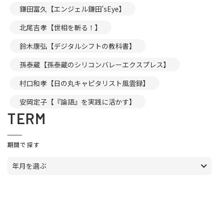
鎌田富久【エンジェル鎌田’sEye】
北尾吉孝【世相を斬る！】
鈴木康弘【デジタルシフトの教科書】
孫泰蔵【孫泰蔵のシリコンバレーエクスプレス】
村口和孝【日の丸キャピタリスト風雲録】
安岡定子【『論語』を実践に活かす】
TERM
期間で探す
年月を選ぶ