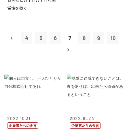
お客様とＷｉｎＷｉｎな関
タープライズ...
係性を築く
4
5
6
7
8
9
10
2022.10.31
2022.10.24
企業家たちの金言
企業家たちの金言