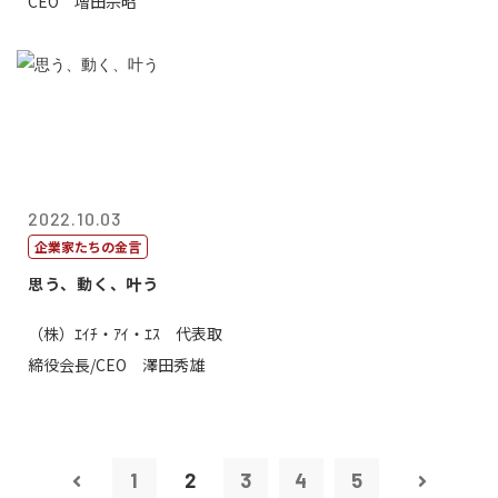
CEO 増田宗昭
2022.10.03
企業家たちの金言
思う、動く、叶う
（株）ｴｲﾁ・ｱｲ・ｴｽ 代表取
締役会長/CEO 澤田秀雄
1
2
3
4
5