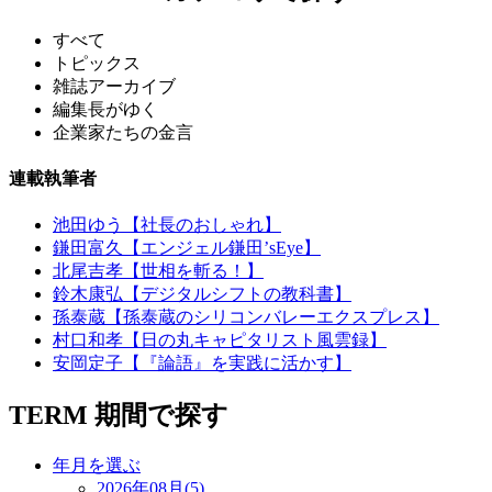
すべて
トピックス
雑誌アーカイブ
編集長がゆく
企業家たちの金言
連載執筆者
池田ゆう【社長のおしゃれ】
鎌田富久【エンジェル鎌田’sEye】
北尾吉孝【世相を斬る！】
鈴木康弘【デジタルシフトの教科書】
孫泰蔵【孫泰蔵のシリコンバレーエクスプレス】
村口和孝【日の丸キャピタリスト風雲録】
安岡定子【『論語』を実践に活かす】
TERM
期間で探す
年月を選ぶ
2026年08月(5)