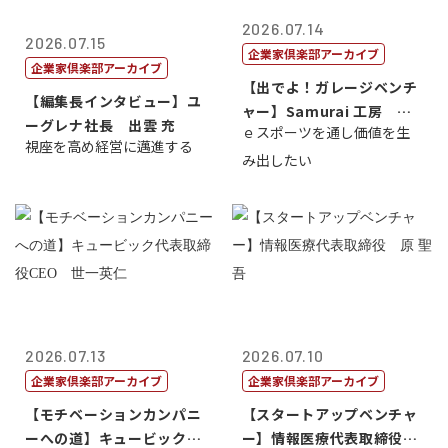
2026.07.14
2026.07.15
企業家倶楽部アーカイブ
企業家倶楽部アーカイブ
【出でよ！ガレージベンチ
【編集長インタビュー】ユ
ャー】Samurai 工房 代
ーグレナ社長 出雲 充
ｅスポーツを通し価値を生
表取締...
視座を高め経営に邁進する
み出したい
2026.07.13
2026.07.10
企業家倶楽部アーカイブ
企業家倶楽部アーカイブ
【モチベーションカンパニ
【スタートアップベンチャ
ーへの道】キュービック代
ー】情報医療代表取締役