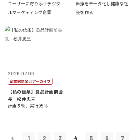
ユーザーに寄り添うデジタ
医療をデータ化し健康な社
表取締役CE...
原 聖吾
ルマーケティング企業
会を作る
2026.07.09
企業家倶楽部アーカイブ
【私の信条】良品計画前会
長 松井忠三
計画５％、実行95％
1
2
3
4
5
6
7