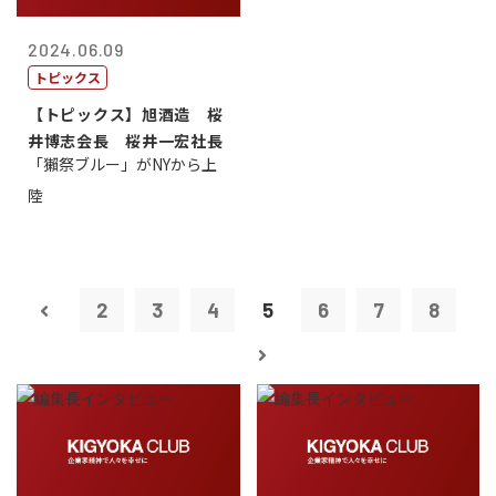
2024.06.09
トピックス
【トピックス】旭酒造 桜
井博志会長 桜井一宏社長
「獺祭ブルー」がNYから上
陸
2
3
4
5
6
7
8