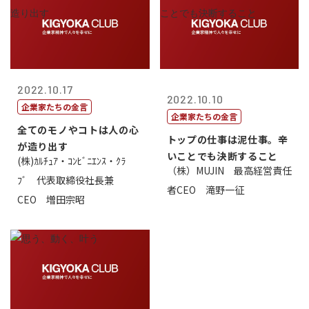
2022.10.17
2022.10.10
企業家たちの金言
企業家たちの金言
全てのモノやコトは人の心
トップの仕事は泥仕事。辛
が造り出す
いことでも決断すること
(株)ｶﾙﾁｭｱ・ｺﾝﾋﾞﾆｴﾝｽ・ｸﾗ
（株）MUJIN 最高経営責任
ﾌﾞ 代表取締役社長兼
者CEO 滝野一征
CEO 増田宗昭