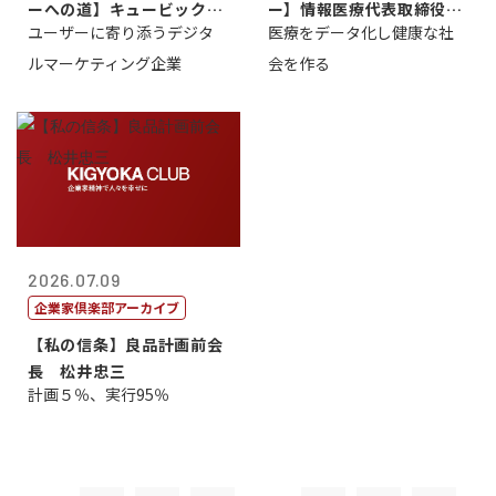
ーへの道】キュービック代
ー】情報医療代表取締役
ユーザーに寄り添うデジタ
医療をデータ化し健康な社
表取締役CE...
原 聖吾
ルマーケティング企業
会を作る
2026.07.09
企業家倶楽部アーカイブ
【私の信条】良品計画前会
長 松井忠三
計画５％、実行95％