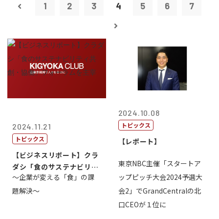
1
2
3
4
5
6
7
2024.10.08
トピックス
2024.11.21
トピックス
【レポート】
【ビジネスリポート】クラ
東京NBC主催「スタートア
ダシ「食のサステナビリテ
～企業が変える「食」の課
ップピッチ大会2024予選大
ィ共創・協働...
題解決～
会2」でGrandCentralの北
口CEOが１位に