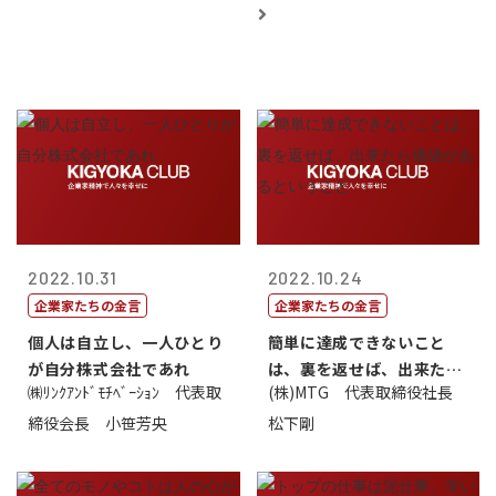
2022.10.31
2022.10.24
企業家たちの金言
企業家たちの金言
個人は自立し、一人ひとり
簡単に達成できないこと
が自分株式会社であれ
は、裏を返せば、出来たら
㈱ﾘﾝｸｱﾝﾄﾞﾓﾁﾍﾞｰｼｮﾝ 代表取
(株)MTG 代表取締役社長
価値があるとい...
締役会長 小笹芳央
松下剛