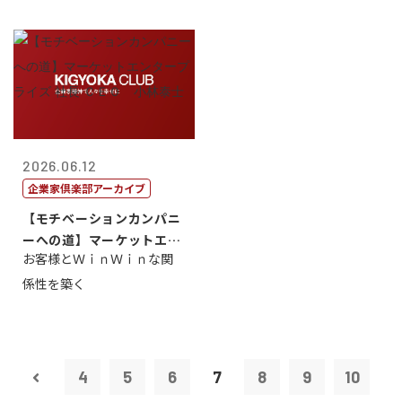
2026.06.12
企業家倶楽部アーカイブ
【モチベーションカンパニ
ーへの道】マーケットエン
お客様とＷｉｎＷｉｎな関
タープライズ...
係性を築く
4
5
6
7
8
9
10