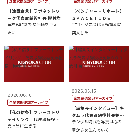
企業家倶楽部アーカイブ
企業家倶楽部アーカイブ
【注目企業】ラボネットワ
【ベンチャー・リポート】
ーク代表取締役社長 櫻井均
ＳＰＡＣＥＴＩＤＥ
写真館に新たな価値を与え
宇宙ビジネスは大転換期に
たい
突入した
2026.06.15
2026.06.16
企業家倶楽部アーカイブ
企業家倶楽部アーカイブ
【編集長インタビュー】キ
【私の信条】ファーストリ
タムラ代表取締役社長兼Ｃ
テイリング 代表取締役会
デジタル時代も写真は心の
ＯＯ 武川 ...
真っ当に生きる
長兼社長 柳...
豊かさを生んでいく