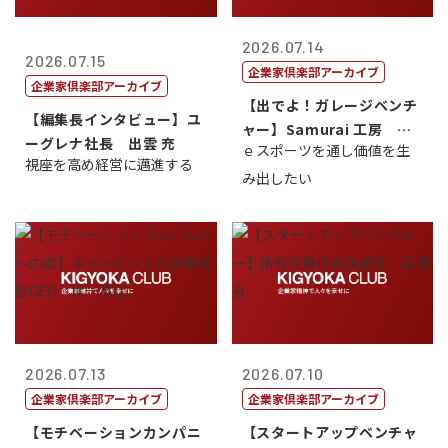
2026.07.14
2026.07.15
企業家倶楽部アーカイブ
企業家倶楽部アーカイブ
【出でよ！ガレージベンチ
【編集長インタビュー】ユ
ャー】Samurai 工房 代
ーグレナ社長 出雲 充
ｅスポーツを通し価値を生
表取締...
視座を高め経営に邁進する
み出したい
2026.07.13
2026.07.10
企業家倶楽部アーカイブ
企業家倶楽部アーカイブ
【モチベーションカンパニ
【スタートアップベンチャ