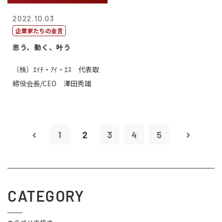
2022.10.03
企業家たちの金言
思う、動く、叶う
（株）ｴｲﾁ・ｱｲ・ｴｽ 代表取
締役会長/CEO 澤田秀雄
1
2
3
4
5
CATEGORY