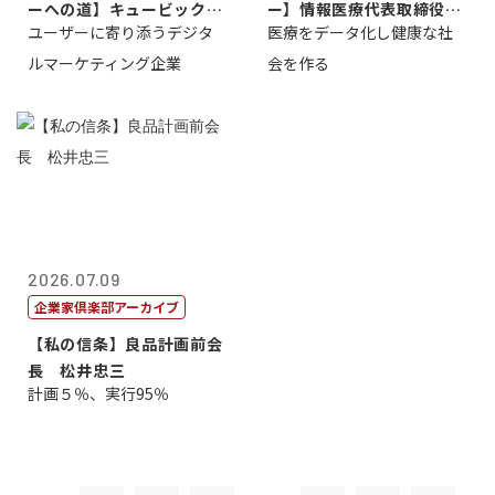
ーへの道】キュービック代
ー】情報医療代表取締役
ユーザーに寄り添うデジタ
医療をデータ化し健康な社
表取締役CE...
原 聖吾
ルマーケティング企業
会を作る
2026.07.09
企業家倶楽部アーカイブ
【私の信条】良品計画前会
長 松井忠三
計画５％、実行95％