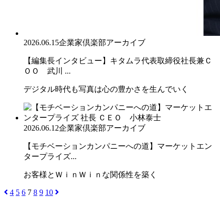
2026.06.15
企業家倶楽部アーカイブ
【編集長インタビュー】キタムラ代表取締役社長兼Ｃ
ＯＯ 武川 ...
デジタル時代も写真は心の豊かさを生んでいく
2026.06.12
企業家倶楽部アーカイブ
【モチベーションカンパニーへの道】マーケットエン
タープライズ...
お客様とＷｉｎＷｉｎな関係性を築く
4
5
6
7
8
9
10