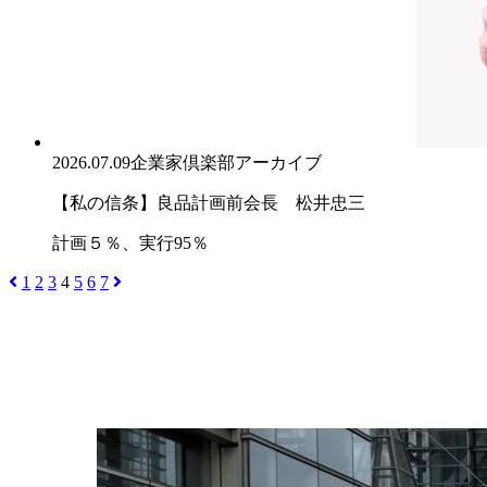
2026.07.09
企業家倶楽部アーカイブ
【私の信条】良品計画前会長 松井忠三
計画５％、実行95％
1
2
3
4
5
6
7