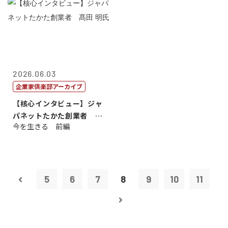
2026.06.03
企業家倶楽部アーカイブ
【核心インタビュー】ジャ
パネットたかた創業者 髙
今を生きる 前編
田 明氏
5
6
7
8
9
10
11