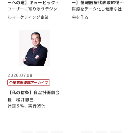
ーへの道】キュービック代
ー】情報医療代表取締役
ユーザーに寄り添うデジタ
医療をデータ化し健康な社
表取締役CE...
原 聖吾
ルマーケティング企業
会を作る
2026.07.09
企業家倶楽部アーカイブ
【私の信条】良品計画前会
長 松井忠三
計画５％、実行95％