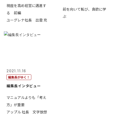
視座を高め経営に邁進す
前を向いて転び、貪欲に学
る 前編
ぶ
ユーグレナ社長 出雲 充
2021.11.16
編集長がゆく！
編集長インタビュー
マニュアルよりも「考え
方」が重要
アップル 社長 文字放想