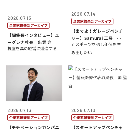
2026.07.14
2026.07.15
企業家倶楽部アーカイブ
企業家倶楽部アーカイブ
【出でよ！ガレージベンチ
【編集長インタビュー】ユ
ャー】Samurai 工房 代
ーグレナ社長 出雲 充
ｅスポーツを通し価値を生
表取締...
視座を高め経営に邁進する
み出したい
2026.07.13
2026.07.10
企業家倶楽部アーカイブ
企業家倶楽部アーカイブ
【モチベーションカンパニ
【スタートアップベンチャ