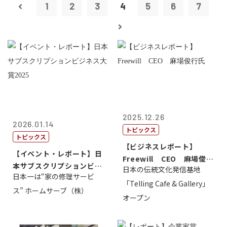
1
2
3
4
5
6
7
2025.12.26
2026.01.14
トピックス
トピックス
【ビジネスレポート】
【イベント・レポート】日
Freewill CEO 麻場俊行
本サブスクリプションビジ
日本の伝統文化発信基地
氏
日本一は“家の修理サービ
ネス大賞20...
「Telling Cafe & Gallery」
ス” ホームサーブ（株）
オープン