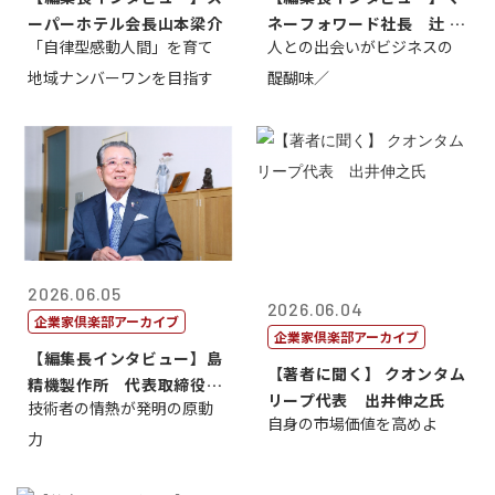
ーパーホテル会長山本梁介
ネーフォワード社長 辻 庸
「自律型感動人間」を育て
人との出会いがビジネスの
介
地域ナンバーワンを目指す
醍醐味／
2026.06.05
2026.06.04
企業家倶楽部アーカイブ
企業家倶楽部アーカイブ
【編集長インタビュー】島
【著者に聞く】 クオンタム
精機製作所 代表取締役
リープ代表 出井伸之氏
技術者の情熱が発明の原動
社 長 島 正...
自身の市場価値を高めよ
力