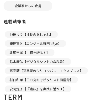
企業家たちの金言
連載執筆者
池田ゆう【社長のおしゃれ】
鎌田富久【エンジェル鎌田’sEye】
北尾吉孝【世相を斬る！】
鈴木康弘【デジタルシフトの教科書】
孫泰蔵【孫泰蔵のシリコンバレーエクスプレス】
村口和孝【日の丸キャピタリスト風雲録】
安岡定子【『論語』を実践に活かす】
TERM