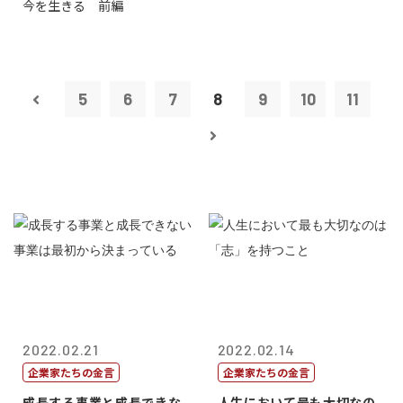
今を生きる 前編
田 明氏
5
6
7
8
9
10
11
2022.02.21
2022.02.14
企業家たちの金言
企業家たちの金言
成長する事業と成長できな
人生において最も大切なの