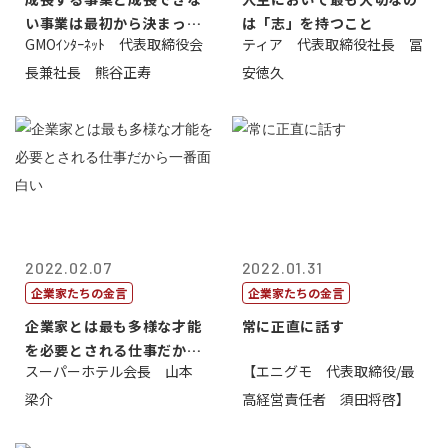
い事業は最初から決まって
は「志」を持つこと
GMOｲﾝﾀｰﾈｯﾄ 代表取締役会
ティア 代表取締役社長 冨
いる
長兼社長 熊谷正寿
安徳久
2022.02.07
2022.01.31
企業家たちの金言
企業家たちの金言
企業家とは最も多様な才能
常に正直に話す
を必要とされる仕事だから
スーパーホテル会長 山本
【エニグモ 代表取締役/最
一番面白い
梁介
高経営責任者 須田将啓】