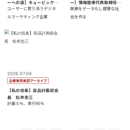
ーへの道】キュービック代
ー】情報医療代表取締役
ユーザーに寄り添うデジタ
医療をデータ化し健康な社
表取締役CE...
原 聖吾
ルマーケティング企業
会を作る
2026.07.09
企業家倶楽部アーカイブ
【私の信条】良品計画前会
長 松井忠三
計画５％、実行95％