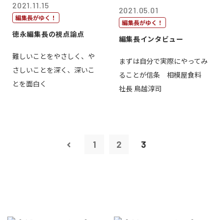
2021.11.15
2021.05.01
編集長がゆく！
編集長がゆく！
徳永編集長の視点論点
編集長インタビュー
難しいことをやさしく、や
まずは自分で実際にやってみ
さしいことを深く、深いこ
ることが信条 相模屋食料
とを面白く
社長 鳥越淳司
1
2
3