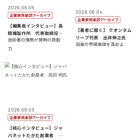
2026.06.05
2026.06.04
企業家倶楽部アーカイブ
企業家倶楽部アーカイブ
【編集長インタビュー】島
【著者に聞く】 クオンタム
精機製作所 代表取締役
リープ代表 出井伸之氏
技術者の情熱が発明の原動
社 長 島 正...
自身の市場価値を高めよ
力
2026.06.03
企業家倶楽部アーカイブ
【核心インタビュー】ジャ
パネットたかた創業者 髙