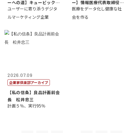
ーへの道】キュービック代
ー】情報医療代表取締役
ユーザーに寄り添うデジタ
医療をデータ化し健康な社
表取締役CE...
原 聖吾
ルマーケティング企業
会を作る
2026.07.09
企業家倶楽部アーカイブ
【私の信条】良品計画前会
長 松井忠三
計画５％、実行95％