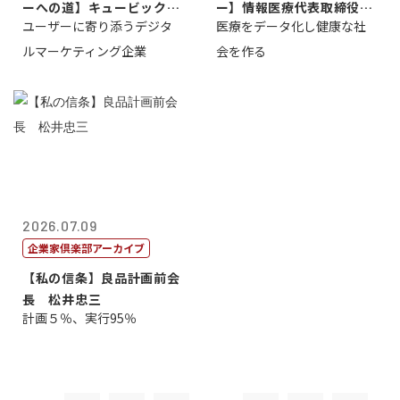
ーへの道】キュービック代
ー】情報医療代表取締役
ユーザーに寄り添うデジタ
医療をデータ化し健康な社
表取締役CE...
原 聖吾
ルマーケティング企業
会を作る
2026.07.09
企業家倶楽部アーカイブ
【私の信条】良品計画前会
長 松井忠三
計画５％、実行95％