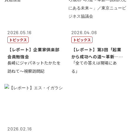
2026.05.16
2026.04.06
トピックス
トピックス
【レポート】企業家倶楽部
【レポート】第3回「起業
会員勉強会
から成功への道～革新―挑
長崎にジャパネットたかたを
「全ての答えは現場にあ
戦の先にある...
訪ねて～視察訪問記
る」
2026.02.16