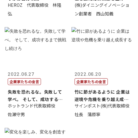
HEROZ 代表取締役 林隆
(株)ダイニングイノベーショ
すこと
弘
ン創業者 西山知義
2022.06.27
2022.06.20
企業家たちの金言
企業家たちの金言
失敗を恐れるな。失敗して
竹に節があるように 企業は
学べ。 そして、成功するま
逆境や危機を乗り越え成長
ホットランド代表取締役
サインポスト(株)代表取締役
で挑戦し続...
する
佐瀬守男
社長 蒲原寧