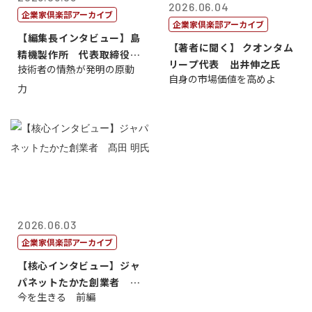
2026.06.04
企業家倶楽部アーカイブ
企業家倶楽部アーカイブ
【編集長インタビュー】島
【著者に聞く】 クオンタム
精機製作所 代表取締役
リープ代表 出井伸之氏
技術者の情熱が発明の原動
社 長 島 正...
自身の市場価値を高めよ
力
2026.06.03
企業家倶楽部アーカイブ
【核心インタビュー】ジャ
パネットたかた創業者 髙
今を生きる 前編
田 明氏