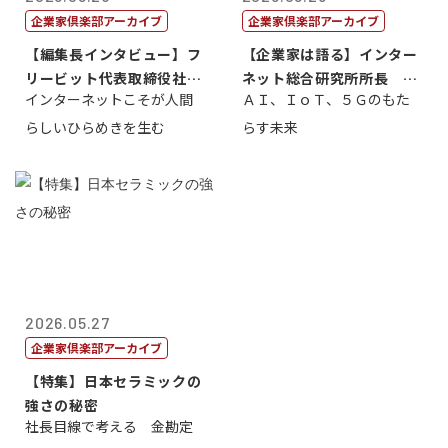
企業家倶楽部アーカイブ
企業家倶楽部アーカイブ
【編集長インタビュー】フ
【企業家は語る】インター
リービット代表取締役社長
ネット総合研究所所長 ブ
インターネットこそが人間
ＡＩ、ＩｏＴ、５Ｇのもた
ＣＥＯ 石田...
ロードバンド...
らしいひらめきを生む
らす未来
2026.05.27
企業家倶楽部アーカイブ
【特集】日本セラミックの
強さの秘密
社長目線で考える 金勘定