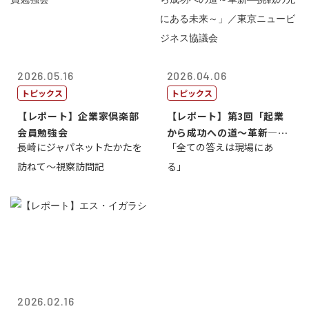
2026.05.16
2026.04.06
トピックス
トピックス
【レポート】企業家倶楽部
【レポート】第3回「起業
会員勉強会
から成功への道～革新―挑
長崎にジャパネットたかたを
「全ての答えは現場にあ
戦の先にある...
訪ねて～視察訪問記
る」
2026.02.16