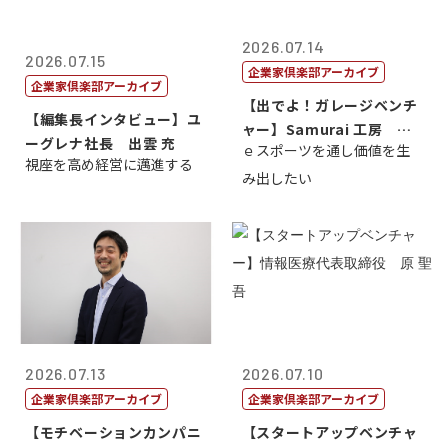
2026.07.14
2026.07.15
企業家倶楽部アーカイブ
企業家倶楽部アーカイブ
【出でよ！ガレージベンチ
【編集長インタビュー】ユ
ャー】Samurai 工房 代
ーグレナ社長 出雲 充
ｅスポーツを通し価値を生
表取締...
視座を高め経営に邁進する
み出したい
2026.07.13
2026.07.10
企業家倶楽部アーカイブ
企業家倶楽部アーカイブ
【モチベーションカンパニ
【スタートアップベンチャ