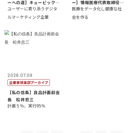
ーへの道】キュービック代
ー】情報医療代表取締役
ユーザーに寄り添うデジタ
医療をデータ化し健康な社
表取締役CE...
原 聖吾
ルマーケティング企業
会を作る
2026.07.09
企業家倶楽部アーカイブ
【私の信条】良品計画前会
長 松井忠三
計画５％、実行95％