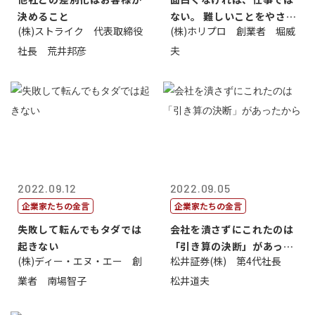
決めること
ない。 難しいことをやさし
(株)ストライク 代表取締役
(株)ホリプロ 創業者 堀威
く。やさし...
社長 荒井邦彦
夫
2022.09.12
2022.09.05
企業家たちの金言
企業家たちの金言
失敗して転んでもタダでは
会社を潰さずにこれたのは
起きない
「引き算の決断」があった
(株)ディー・エヌ・エー 創
松井証券(株) 第4代社長
から
業者 南場智子
松井道夫