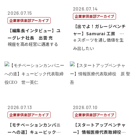
2026.07.14
2026.07.15
企業家倶楽部アーカイブ
企業家倶楽部アーカイブ
【出でよ！ガレージベンチ
【編集長インタビュー】ユ
ャー】Samurai 工房 代
ーグレナ社長 出雲 充
ｅスポーツを通し価値を生
表取締...
視座を高め経営に邁進する
み出したい
2026.07.13
2026.07.10
企業家倶楽部アーカイブ
企業家倶楽部アーカイブ
【モチベーションカンパニ
【スタートアップベンチャ
ーへの道】キュービック代
ー】情報医療代表取締役