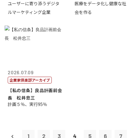
ユーザーに寄り添うデジタ
医療をデータ化し健康な社
表取締役CE...
原 聖吾
ルマーケティング企業
会を作る
2026.07.09
企業家倶楽部アーカイブ
【私の信条】良品計画前会
長 松井忠三
計画５％、実行95％
1
2
3
4
5
6
7