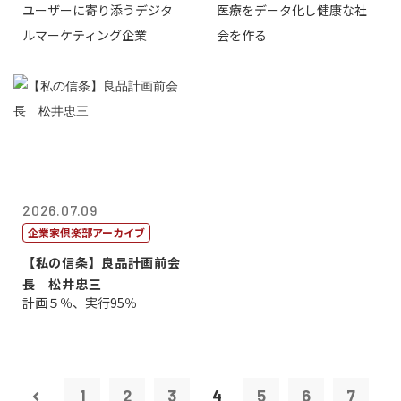
ユーザーに寄り添うデジタ
医療をデータ化し健康な社
表取締役CE...
原 聖吾
ルマーケティング企業
会を作る
2026.07.09
企業家倶楽部アーカイブ
【私の信条】良品計画前会
長 松井忠三
計画５％、実行95％
1
2
3
4
5
6
7