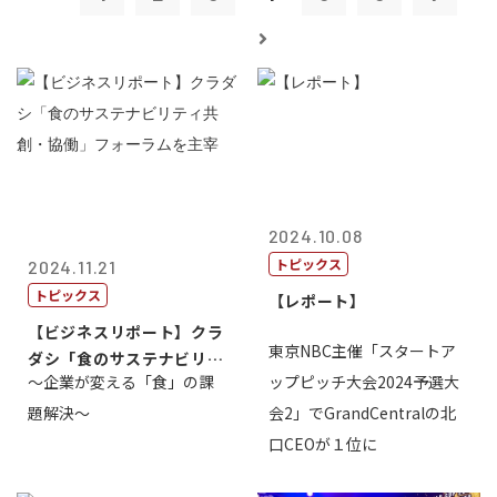
2024.10.08
トピックス
2024.11.21
トピックス
【レポート】
【ビジネスリポート】クラ
東京NBC主催「スタートア
ダシ「食のサステナビリテ
～企業が変える「食」の課
ップピッチ大会2024予選大
ィ共創・協働...
題解決～
会2」でGrandCentralの北
口CEOが１位に