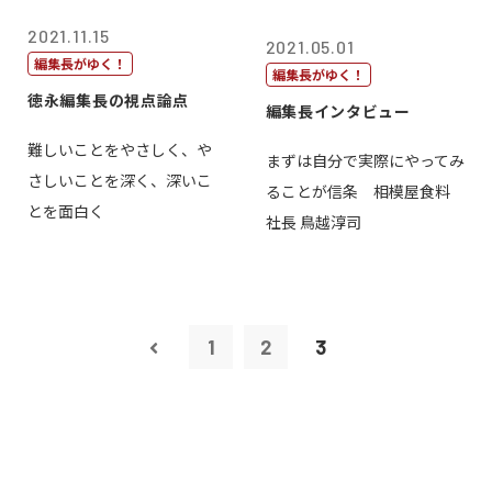
2021.11.15
2021.05.01
編集長がゆく！
編集長がゆく！
徳永編集長の視点論点
編集長インタビュー
難しいことをやさしく、や
まずは自分で実際にやってみ
さしいことを深く、深いこ
ることが信条 相模屋食料
とを面白く
社長 鳥越淳司
1
2
3