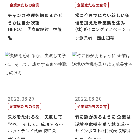
企業家たちの金言
企業家たちの金言
チャンスや運を掴めるかど
常に今までにない新しい価
うかは自分次第
値を加えた新業態を生み出
HEROZ 代表取締役 林隆
(株)ダイニングイノベーショ
すこと
弘
ン創業者 西山知義
2022.06.27
2022.06.20
企業家たちの金言
企業家たちの金言
失敗を恐れるな。失敗して
竹に節があるように 企業は
学べ。 そして、成功するま
逆境や危機を乗り越え成長
ホットランド代表取締役
サインポスト(株)代表取締役
で挑戦し続...
する