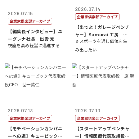
2026.07.14
2026.07.15
企業家倶楽部アーカイブ
企業家倶楽部アーカイブ
【出でよ！ガレージベンチ
【編集長インタビュー】ユ
ャー】Samurai 工房 代
ーグレナ社長 出雲 充
ｅスポーツを通し価値を生
表取締...
視座を高め経営に邁進する
み出したい
2026.07.13
2026.07.10
企業家倶楽部アーカイブ
企業家倶楽部アーカイブ
【モチベーションカンパニ
【スタートアップベンチャ
ーへの道】キュービック代
ー】情報医療代表取締役