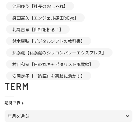
池田ゆう【社長のおしゃれ】
鎌田富久【エンジェル鎌田’sEye】
北尾吉孝【世相を斬る！】
鈴木康弘【デジタルシフトの教科書】
孫泰蔵【孫泰蔵のシリコンバレーエクスプレス】
村口和孝【日の丸キャピタリスト風雲録】
安岡定子【『論語』を実践に活かす】
TERM
期間で探す
年月を選ぶ