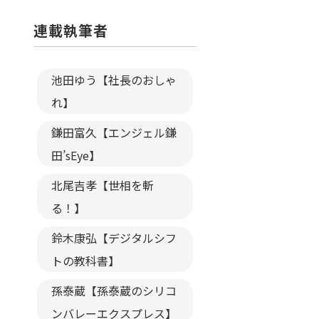
連載執筆者
池田ゆう【社長のおしゃ
れ】
鎌田富久【エンジェル鎌
田’sEye】
北尾吉孝【世相を斬
る！】
鈴木康弘【デジタルシフ
トの教科書】
孫泰蔵【孫泰蔵のシリコ
ンバレーエクスプレス】