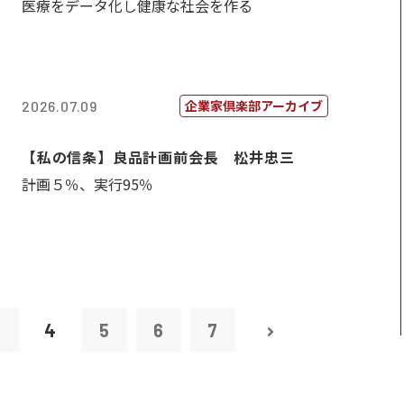
医療をデータ化し健康な社会を作る
企業家倶楽部アーカイブ
2026.07.09
【私の信条】良品計画前会長 松井忠三
計画５％、実行95％
3
4
5
6
7