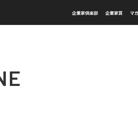
企業家倶楽部
企業家賞
マ
NE