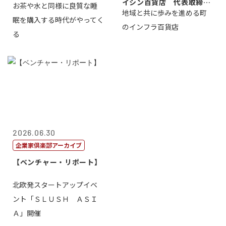
イシン百貨店 代表取締役
お茶や水と同様に良質な睡
地域と共に歩みを進める町
社長 西山 ...
眠を購入する時代がやってく
のインフラ百貨店
る
2026.06.30
企業家倶楽部アーカイブ
【ベンチャー・リポート】
北欧発スタートアップイベ
ント「ＳＬＵＳＨ ＡＳＩ
Ａ」開催