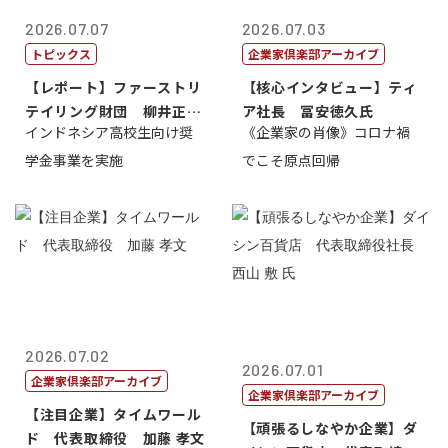
2026.07.07
2026.07.03
トピックス
企業家倶楽部アーカイブ
【レポート】ファーストリ
【核心インタビュー】ティ
テイリング財団 柳井正
ア社長 冨安徳久氏
インドネシア高校生向け奨
《企業家の肖像》コロナ禍
理事長
学金事業を実施
でこそ原点回帰
2026.07.02
2026.07.01
企業家倶楽部アーカイブ
企業家倶楽部アーカイブ
【注目企業】タイムワール
【頑張るしなやか企業】ダ
ド 代表取締役 加藤 孝文