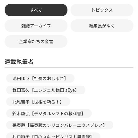
すべて
トピックス
雑誌アーカイブ
編集長がゆく
企業家たちの金言
連載執筆者
池田ゆう【社長のおしゃれ】
鎌田富久【エンジェル鎌田’sEye】
北尾吉孝【世相を斬る！】
鈴木康弘【デジタルシフトの教科書】
孫泰蔵【孫泰蔵のシリコンバレーエクスプレス】
村口和孝【日の丸キャピタリスト風雲録】