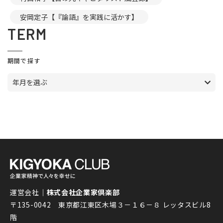
安岡定子【『論語』を実践に活かす】
TERM
期間で探す
年月を選ぶ
運営会社｜
株式会社企業家倶楽部
〒135-0042 東京都江東区木場３－１６－８ レッタスビル8
階